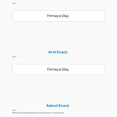
Konya
--
Firmaya Ulaş
Arol Enerji
Konya
--
Firmaya Ulaş
Askod Enerji
Konya
ASKOD SOLAR, güneş enerjisi sektöründe uzman bir firma olarak 2013 yılında kuruldu.