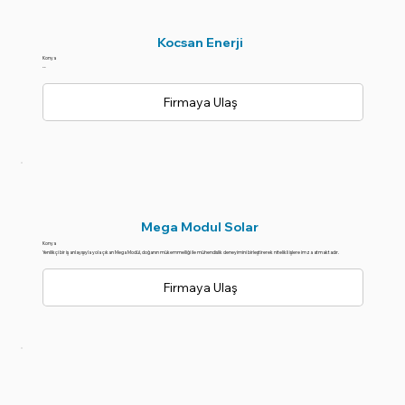
Kocsan Enerji
Konya
--
Firmaya Ulaş
Mega Modul Solar
Konya
Yenilikçi bir iş anlayışıyla yola çıkan Mega Modül, doğanın mükemmelliği ile mühendislik deneyimini birleştirerek nitelikli işlere imza atmaktadır.
Firmaya Ulaş