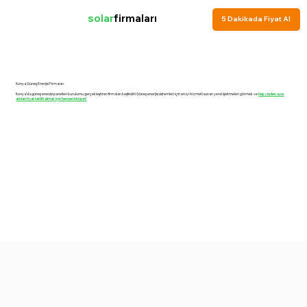
solar
firmaları
5 Dakikada Fiyat Al
Konya Güneş Enerjisi Firmaları
Konya'da güneş enerjisi panelleri kurulumu gerçekleştiren firmaları keşfedin! Güneş enerjisi sistemleri için en iyi hizmeti sunan yerel işletmeleri görmek ve
hepsinden aynı
andan fiyat teklifi almak için hemen tıklayın!