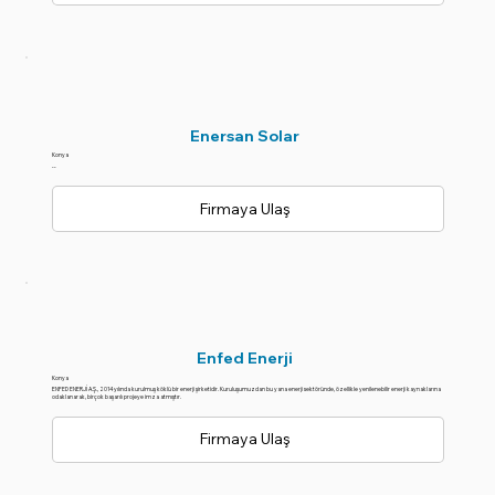
Enersan Solar
Konya
--
Firmaya Ulaş
Enfed Enerji
Konya
ENFED ENERJİ A.Ş., 2014 yılında kurulmuş köklü bir enerji şirketidir. Kuruluşumuzdan bu yana enerji sektöründe, özellikle yenilenebilir enerji kaynaklarına
odaklanarak, birçok başarılı projeye imza atmıştır.
Firmaya Ulaş