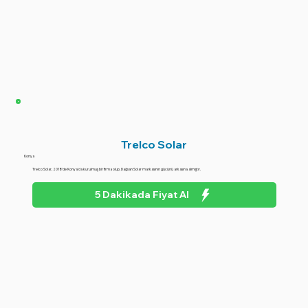
Trelco Solar
Konya
Trelco Solar, 2018'de Konya'da kurulmuş bir firma olup, Dağsan Solar markasının gücünü arkasına almıştır.
5 Dakikada Fiyat Al