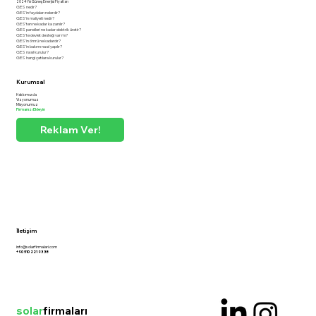
2024 Yılı Güneş Enerjisi Fiyatları
GES nedir?
GES'in faydaları nelerdir?
GES'in maliyeti nedir?
GES'ten ne kadar kazanılır?
GES panelleri ne kadar elektrik üretir?
GES'te devlet desteği var mı?
GES'in ömrü ne kadardır?
GES'in bakımı nasıl yapılır?
GES nasıl kurulur?
GES hangi çatılara kurulur?
Kurumsal
Hakkımızda
Vizyonumuz
Misyonumuz
Firmanızı Ekleyin
Reklam Ver!
İletişim
info@solarfirmalari.com
+90 510 221 93 38
solar
firmaları