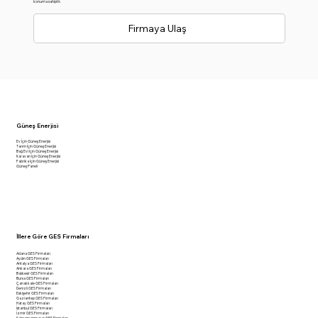
konuma sahiptir.
Firmaya Ulaş
Güneş Enerjisi
Ev İçin Güneş Enerjisi
Tarım İçin Güneş Enerjisi
Bağ Evi İçin Güneş Enerjisi
Karavan İçin Güneş Enerjisi
Fabrika İçin Güneş Enerjisi
Güneş Paneli
İllere Göre GES Firmaları
Adana GES Firmaları
Aydın GES Firmaları
Antalya GES Firmaları
Ankara GES Firmaları
Balıkesir GES Firmaları
Bursa GES Firmaları
Çanakkale GES Firmaları
Denizli GES Firmaları
Eskişehir GES Firmaları
Gaziantep GES Firmaları
Hatay GES Firmaları
İstanbul GES Firmaları
İzmir GES Firmaları