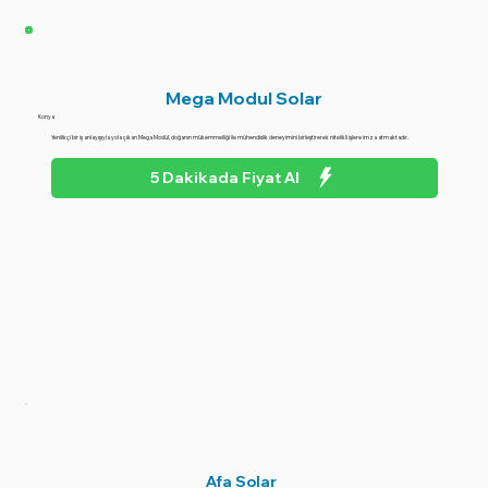
Mega Modul Solar
Konya
Yenilikçi bir iş anlayışıyla yola çıkan Mega Modül, doğanın mükemmelliği ile mühendislik deneyimini birleştirerek nitelikli işlere imza atmaktadır.
5 Dakikada Fiyat Al
Afa Solar