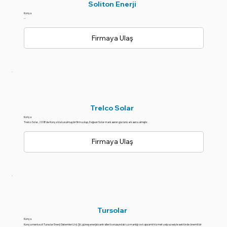
Soliton Enerji
Konya
--
Firmaya Ulaş
Trelco Solar
Konya
Trelco Solar, 2018'de Konya'da kurulmuş bir firma olup, Dağsan Solar markasının gücünü arkasına almıştır.
Firmaya Ulaş
Tursolar
Konya
Konya merkezli Tursolar Enerji Sistemleri Ltd. Şti, güneş enerjisi santralleri konusundaki uzmanlığı ve kapsamlı hizmet yelpazesiyle sektörde önemli bir