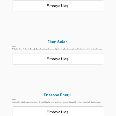
Firmaya Ulaş
Eken Solar
Konya
1975 yılında Konya'da kurulan Ekenoğlu Banyo Kazanları, babasının liderliğinde uzun yıllar ısıtma-soğutma sektöründe öncü bir konumda bulunmuştur.
Firmaya Ulaş
Enerone Enerji
Konya
Yenilenebilir enerji sektöründe, EnerOne olarak, enerji ihtiyaçlarınıza en geniş kapsamda ve eksiksiz şekilde yanıt vermek için faaliyet gösteriyoruz.
Firmaya Ulaş