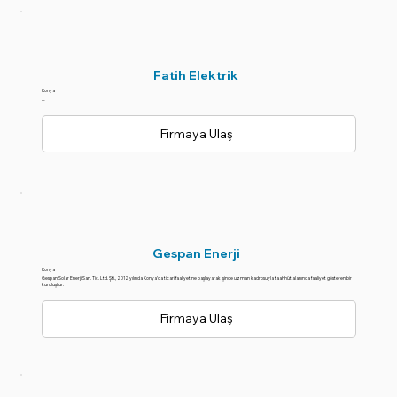
Fatih Elektrik
Konya
--
Firmaya Ulaş
Gespan Enerji
Konya
Gespan Solar Enerji San. Tic. Ltd. Şti., 2012 yılında Konya’da ticari faaliyetine başlayarak işinde uzman kadrosuyla taahhüt alanında faaliyet gösteren bir
kuruluştur.
Firmaya Ulaş