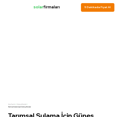
solar
firmaları
5 Dakikada Fiyat Al
Ana Sayfa
>
Güneş Enerjisi
>
Tarımsal Sulama İçin Güneş Enerjisi
Tarımsal Sulama İçin Güneş