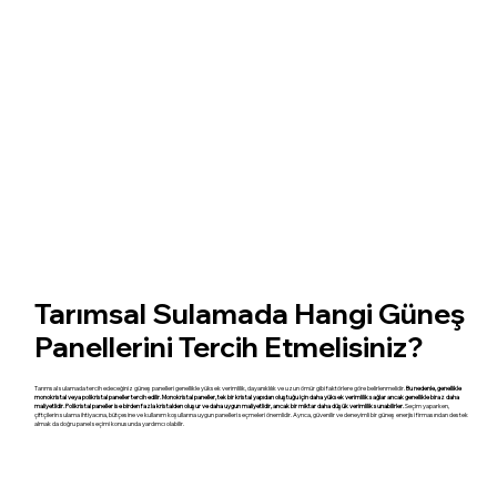
Tarımsal Sulamada Hangi Güneş
Panellerini Tercih Etmelisiniz?
Tarımsal sulamada tercih edeceğiniz güneş panelleri genellikle yüksek verimlilik, dayanıklılık ve uzun ömür gibi faktörlere göre belirlenmelidir.
Bu nedenle, genellikle
monokristal veya polikristal paneller tercih edilir. Monokristal paneller, tek bir kristal yapıdan oluştuğu için daha yüksek verimlilik sağlar ancak genellikle biraz daha
maliyetlidir. Polikristal paneller ise birden fazla kristalden oluşur ve daha uygun maliyetlidir, ancak bir miktar daha düşük verimlilik sunabilirler.
Seçim yaparken,
çiftçilerin sulama ihtiyacına, bütçesine ve kullanım koşullarına uygun panelleri seçmeleri önemlidir. Ayrıca, güvenilir ve deneyimli bir güneş enerjisi firmasından destek
almak da doğru panel seçimi konusunda yardımcı olabilir.