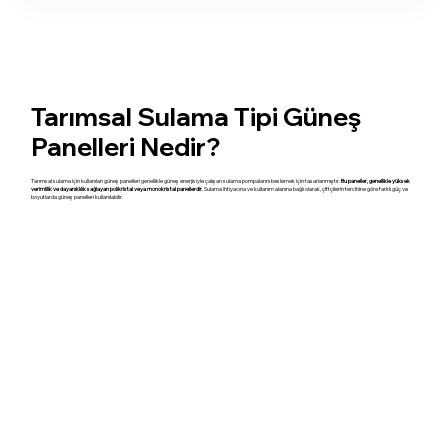
Tarımsal Sulama Tipi Güneş
Panelleri Nedir?
Tarımsal sulama için kullanılan güneş panelleri genellikle güneş enerjisiyle çalışan sulama pompalarını beslemek için tasarlanmıştır.
Bu paneller, genellikle yüksek
verimlilik ve dayanıklılık sağlayan polikristal veya monokristal panellerdir.
Sulama ihtiyacına ve kullanım alanına bağlı olarak, çiftçilerin tercihine göre farklı güç ve
boyutlarda güneş panelleri kullanılabilir.