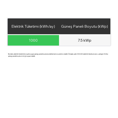
Elektrik Tüketimi (kWh/ay)
Güneş Paneli Boyutu (kWp)
1000
7.5 kWp
Bu tablo, elektrik tüketiminize göre uygun güneş paneli boyutunu belirlemenize yardımcı olabilir. Örneğin, aylık 400 kWh elektrik tüketiyorsanız, yaklaşık 3 kWp
güneş paneli boyutu sizin için uygun olabilir.