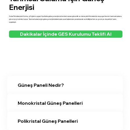
Enerjisi
Solar Firmaları platformu, çiftçilere uygun fiyatlarla güneş enerjisi sistemleri sunan güvenilir ve deneyimli firmaları bir araya getirerek tarımsal sulama
için en iyi çözümleri sunar. Tarımsal sulama için güneş enerjisi kullanmanın avantajlarından yararlanarak verimliliği artırın ve çevreye duyarlı bir tarım
uygulayın.
Dakikalar İçinde GES Kurulumu Teklifi Al
Güneş Paneli Nedir?
Monokristal Güneş Panelleri
Polikristal Güneş Panelleri