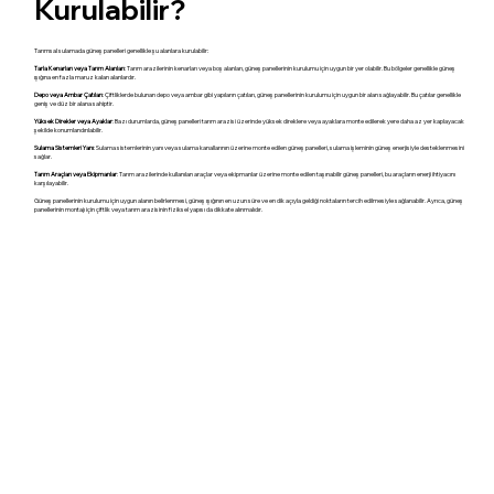
Kurulabilir?
Tarımsal sulamada güneş panelleri genellikle şu alanlara kurulabilir:
Tarla Kenarları veya Tarım Alanları
: Tarım arazilerinin kenarları veya boş alanları, güneş panellerinin kurulumu için uygun bir yer olabilir. Bu bölgeler genellikle güneş
ışığına en fazla maruz kalan alanlardır.
Depo veya Ambar Çatıları
: Çiftliklerde bulunan depo veya ambar gibi yapıların çatıları, güneş panellerinin kurulumu için uygun bir alan sağlayabilir. Bu çatılar genellikle
geniş ve düz bir alana sahiptir.
Yüksek Direkler veya Ayaklar
: Bazı durumlarda, güneş panelleri tarım arazisi üzerinde yüksek direklere veya ayaklara monte edilerek yere daha az yer kaplayacak
şekilde konumlandırılabilir.
Sulama Sistemleri Yanı
: Sulama sistemlerinin yanı veya sulama kanallarının üzerine monte edilen güneş panelleri, sulama işleminin güneş enerjisiyle desteklenmesini
sağlar.
Tarım Araçları veya Ekipmanlar
: Tarım arazilerinde kullanılan araçlar veya ekipmanlar üzerine monte edilen taşınabilir güneş panelleri, bu araçların enerji ihtiyacını
karşılayabilir.
Güneş panellerinin kurulumu için uygun alanın belirlenmesi, güneş ışığının en uzun süre ve en dik açıyla geldiği noktaların tercih edilmesiyle sağlanabilir. Ayrıca, güneş
panellerinin montajı için çiftlik veya tarım arazisinin fiziksel yapısı da dikkate alınmalıdır.