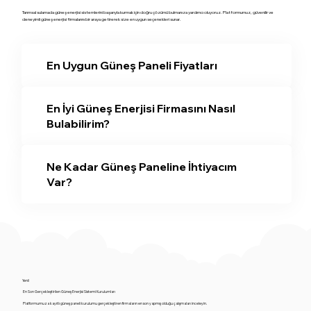
Tarımsal sulamada güneş enerjisi sistemlerini başarıyla kurmak için doğru çözümü bulmanıza yardımcı oluyoruz. Platformumuz, güvenilir ve
deneyimli güneş enerjisi firmalarını bir araya getirerek size en uygun seçenekleri sunar.
En Uygun Güneş Paneli Fiyatları
En İyi Güneş Enerjisi Firmasını Nasıl
Bulabilirim?
Ne Kadar Güneş Paneline İhtiyacım
Var?
Yeni!
En Son Gerçekleştirilen Güneş Enerjisi Sistemi Kurulumları
Platformumuza kayıtlı güneş paneli kurulumu gerçekleştiren firmaların en son yapmış olduğu çalışmaları inceleyin.