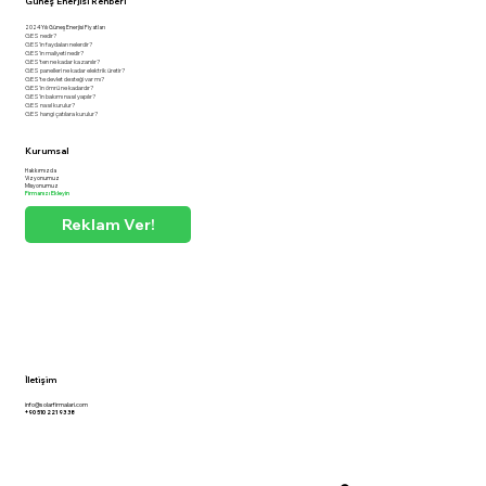
Güneş Enerjisi Rehberi
2024 Yılı Güneş Enerjisi Fiyatları
GES nedir?
GES'in faydaları nelerdir?
GES'in maliyeti nedir?
GES'ten ne kadar kazanılır?
GES panelleri ne kadar elektrik üretir?
GES'te devlet desteği var mı?
GES'in ömrü ne kadardır?
GES'in bakımı nasıl yapılır?
GES nasıl kurulur?
GES hangi çatılara kurulur?
Kurumsal
Hakkımızda
Vizyonumuz
Misyonumuz
Firmanızı Ekleyin
Reklam Ver!
İletişim
info@solarfirmalari.com
+90 510 221 93 38