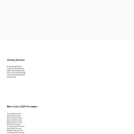
Güneş Enerjisi
Ev İçin Güneş Enerjisi
Tarım İçin Güneş Enerjisi
Bağ Evi İçin Güneş Enerjisi
Karavan İçin Güneş Enerjisi
Fabrika İçin Güneş Enerjisi
Güneş Paneli
İllere Göre GES Firmaları
Adana GES Firmaları
Aydın GES Firmaları
Antalya GES Firmaları
Ankara GES Firmaları
Balıkesir GES Firmaları
Bursa GES Firmaları
Çanakkale GES Firmaları
Denizli GES Firmaları
Eskişehir GES Firmaları
Gaziantep GES Firmaları