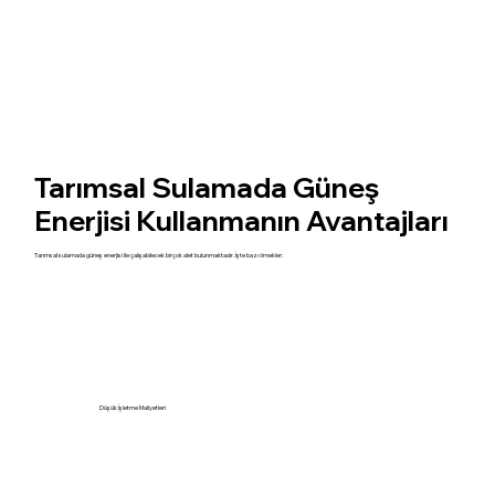
Tarımsal Sulamada Güneş
Enerjisi Kullanmanın Avantajları
Tarımsal sulamada güneş enerjisi ile çalışabilecek birçok alet bulunmaktadır. İşte bazı örnekler:
Düşük İşletme Maliyetleri