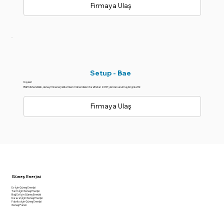
Firmaya Ulaş
Setup - Bae
Kayseri
BAE Mühendislik, deneyimli enerji sistemleri mühendisleri tarafından 2018 yılında kurulmuş bir şirkettir.
Firmaya Ulaş
Güneş Enerjisi
Ev İçin Güneş Enerjisi
Tarım İçin Güneş Enerjisi
Bağ Evi İçin Güneş Enerjisi
Karavan İçin Güneş Enerjisi
Fabrika İçin Güneş Enerjisi
Güneş Paneli