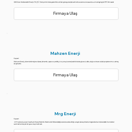
GNS Solar Yenilenebilir Enerji LTD. ŞTİ., Türkiye'nin önde gelen fotovoltaik güneş enerjisi santrali kurulumu konusunda uzmanlaşmış bir EPC firmasıdır
Firmaya Ulaş
Mahzen Enerji
Kayseri
Mahzen Enerji, yılların birikmiş tecrübesi, dinamik yapısı ve yenilikçi vizyonuyla enerji sektöründe güven, kalite, doğa ve insan odaklı projelere imza atmış
bir şirkettir.
Firmaya Ulaş
Mrg Enerji
Kayseri
2017 yılında kurulan Vawtturk Enerji, Elektrik-Elektronik Mühendisliği alanında elde ettiği zengin deneyimlerle müşterilerine mühendislik hizmetleri
sunmaktan büyük bir gurur duymaktadır.