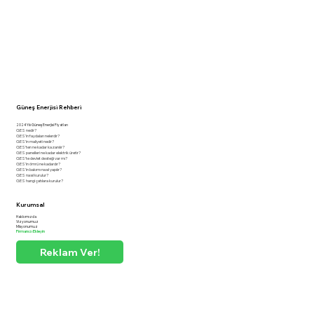
Güneş Enerjisi Rehberi
2024 Yılı Güneş Enerjisi Fiyatları
GES nedir?
GES'in faydaları nelerdir?
GES'in maliyeti nedir?
GES'ten ne kadar kazanılır?
GES panelleri ne kadar elektrik üretir?
GES'te devlet desteği var mı?
GES'in ömrü ne kadardır?
GES'in bakımı nasıl yapılır?
GES nasıl kurulur?
GES hangi çatılara kurulur?
Kurumsal
Hakkımızda
Vizyonumuz
Misyonumuz
Firmanızı Ekleyin
Reklam Ver!