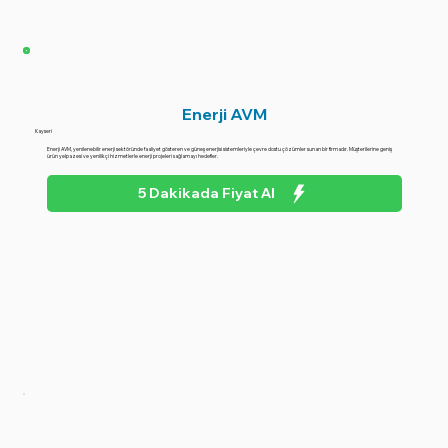
Enerji AVM
Kayseri
Enerji AVM, yenilenebilir enerji sektöründe faaliyet gösteren ve güneş enerjisi sistemleriyle çevre dostu çözümler sunan bir firmadır. Müşterilerine geniş
ürün yelpazesi ve yenilikçi hizmetlerle enerji projeleri sağlamayı hedefler.
5 Dakikada Fiyat Al