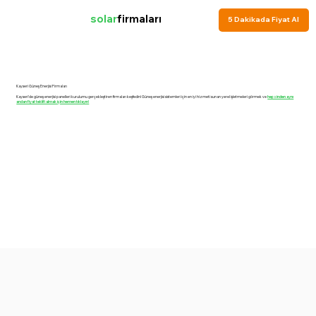
solar
firmaları
5 Dakikada Fiyat Al
Kayseri Güneş Enerjisi Firmaları
Kayseri'de güneş enerjisi panelleri kurulumu gerçekleştiren firmaları keşfedin! Güneş enerjisi sistemleri için en iyi hizmeti sunan yerel işletmeleri görmek ve
hepsinden aynı
andan fiyat teklifi almak için hemen tıklayın!