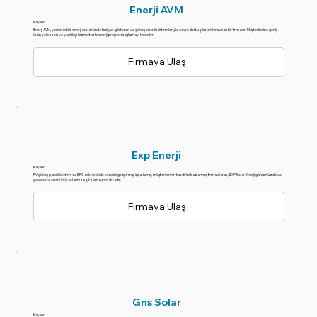
Enerji AVM
Kayseri
Enerji AVM, yenilenebilir enerji sektöründe faaliyet gösteren ve güneş enerjisi sistemleriyle çevre dostu çözümler sunan bir firmadır. Müşterilerine geniş
ürün yelpazesi ve yenilikçi hizmetlerle enerji projeleri sağlamayı hedefler.
Firmaya Ulaş
Exp Enerji
Kayseri
PV güneş paneli üretimi ve EPC sektöründe kendini geliştirmiş, ispatlamış, müşterilerinin takdirini kazanmış firma olarak, EXP Solar Enerji günümüzde ve
gelecekte enerji ihtiyaçlarınıza çözüm sunmaktadır.
Firmaya Ulaş
Gns Solar
Kayseri