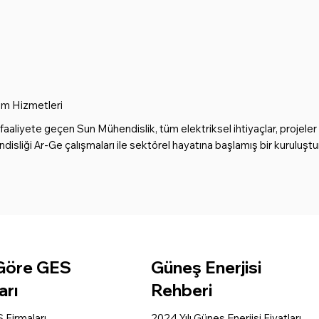
m Hizmetleri
faaliyete geçen Sun Mühendislik, tüm elektriksel ihtiyaçlar, projeler
ndisliği Ar-Ge çalışmaları ile sektörel hayatına başlamış bir kuruluştur
Güneş Enerjisi
 Göre GES
Rehberi
arı
2024 Yılı Güneş Enerjisi Fiyatları
 Firmaları