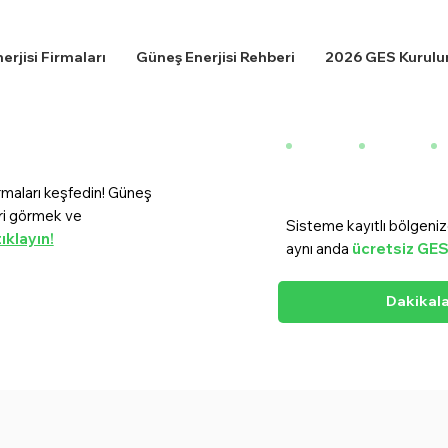
rjisi Firmaları
Güneş Enerjisi Rehberi
2026 GES Kurulum
Yeni!
irmaları keşfedin! Güneş
eri görmek ve
Sisteme kayıtlı bölgeni
ıklayın!
aynı anda
ücretsiz GES t
Dakikala