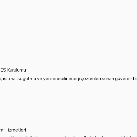
GES Kurulumu
ği, ısıtma, soğutma ve yenilenebilir enerji çözümleri sunan güvenilir bir
m Hizmetleri