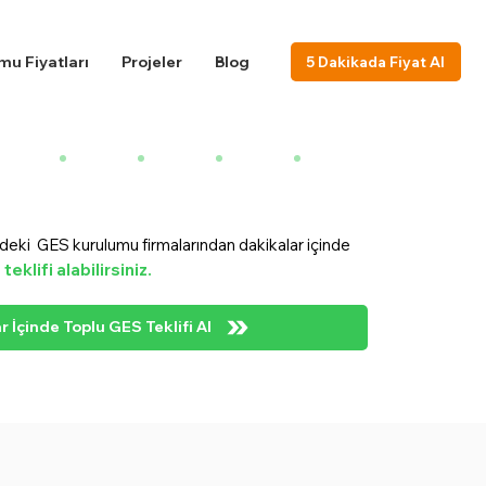
u Fiyatları
Projeler
Blog
5 Dakikada Fiyat Al
zdeki GES kurulumu firmalarından dakikalar içinde
eklifi alabilirsiniz.
r İçinde Toplu GES Teklifi Al