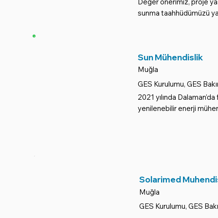
Değer önerimiz, proje y
sunma taahhüdümüzü yan
Sun Mühendislik
Muğla
GES Kurulumu, GES Bakı
2021 yılında Dalaman’da f
yenilenebilir enerji mühen
Solarimed Muhendis
Muğla
GES Kurulumu, GES Bakı