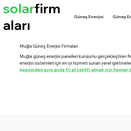
solar
firm
Güneş Enerjisi
Güneş Ene
aları
Muğla Güneş Enerjisi Firmaları
Muğla' güneş enerjisi panelleri kurulumu gerçekleştiren f
enerjisi sistemleri için en iyi hizmeti sunan yerel işletmel
hepsinden aynı anda fiyat teklifi almak için hemen t