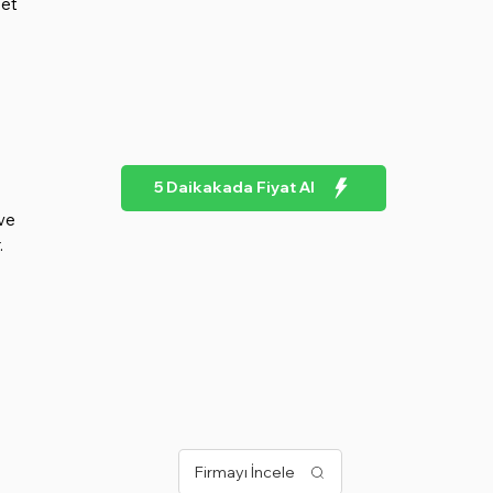
met
5 Daikakada Fiyat Al
 ve
.
Firmayı İncele