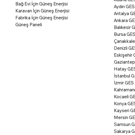
Bağ Evi İçin Güneş Enerjisi
Aydın GES 
Karavan İçin Güneş Enerjisi
Antalya GE
Fabrika İçin Güneş Enerjisi
Ankara GES
Güneş Paneli
Balıkesir 
Bursa GES 
Çanakkale
Denizli GE
Eskişehir 
Gaziantep
Hatay GES
İstanbul G
İzmir GES 
Kahramanm
Kocaeli GE
Konya GES
Kayseri GE
Mersin GES
Samsun GE
Sakarya G