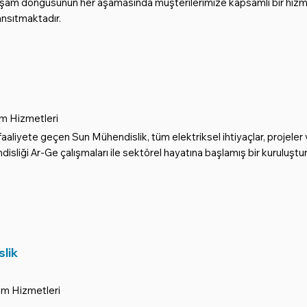
aşam döngüsünün her aşamasında müşterilerimize kapsamlı bir hiz
sıtmaktadır.
m Hizmetleri
aaliyete geçen Sun Mühendislik, tüm elektriksel ihtiyaçlar, projeler
disliği Ar-Ge çalışmaları ile sektörel hayatına başlamış bir kuruluştur
lik
m Hizmetleri