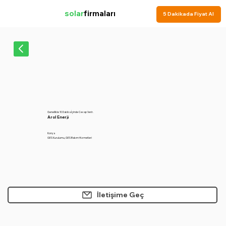
solar
firmaları
5 Dakikada Fiyat Al
Genellikle 10 Dakika İçinde Cevap Verir.
Arol Enerji
Konya
GES Kurulumu, GES Bakım Hizmetleri
İletişime Geç