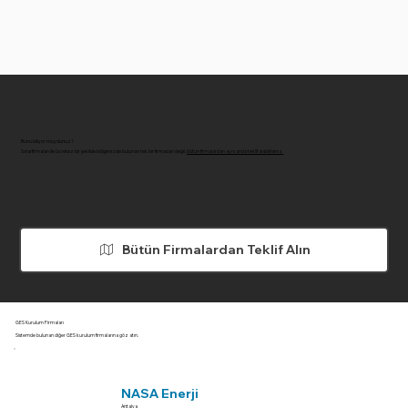
Bunu biliyor muydunuz?
Solarfirmaları ile ücretsiz bir şekilde bölgenizde bulunan tek bir firmadan değil,
bütün firmalardan aynı anda teklif alabilirsiniz.
Bütün Firmalardan Teklif Alın
GES Kurulum Firmaları
Sistemde bulunan diğer GES kurulum firmalarına göz atın.
NASA Enerji
Antalya