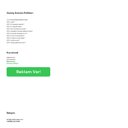
Güneş Enerjisi Rehberi
2024 Yılı Güneş Enerjisi Fiyatları
GES nedir?
GES'in faydaları nelerdir?
GES'in maliyeti nedir?
GES'ten ne kadar kazanılır?
GES panelleri ne kadar elektrik üretir?
GES'te devlet desteği var mı?
GES'in ömrü ne kadardır?
GES'in bakımı nasıl yapılır?
GES nasıl kurulur?
GES hangi çatılara kurulur?
Kurumsal
Hakkımızda
Vizyonumuz
Misyonumuz
Firmanızı Ekleyin
Reklam Ver!
İletişim
info@solarfirmalari.com
+90 510 221 93 38