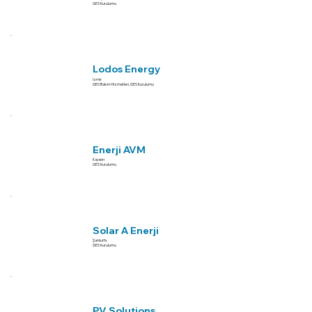
GES Kurulumu
Lodos Energy
İzmir
GES Bakım Hizmetleri, GES Kurulumu
Enerji AVM
Kayseri
GES Kurulumu
Solar A Enerji
Şanlıurfa
GES Kurulumu
PV Solutions