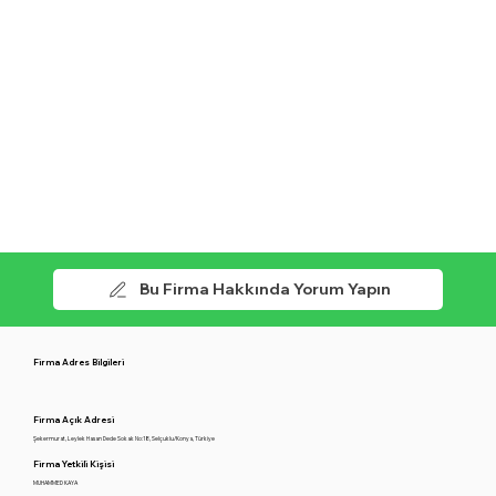
Bu Firma Hakkında Yorum Yapın
Firma Adres Bilgileri
Firma Açık Adresi
Şekermurat, Leylek Hasan Dede Sokak No:18, Selçuklu/Konya, Türkiye
Firma Yetkili Kişisi
MUHAMMED KAYA