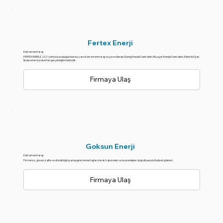
Fertex Enerji
Kahramanmaraş
FERTEX ENERJİ, 2021 yılında kurulduğundan bu yana Kahramanmaraş ve çevre illerde Güneş Enerjisi Santralleri, Rüzgar Enerjisi Santralleri, Elektrikli Şarj
İstasyonları kurulumları gerçekleştirmektedir.
Firmaya Ulaş
Goksun Enerji
Kahramanmaraş
Firmamız, güven, kalite ve dürüstlüğü iş anlayışının temel taşları olarak kabul eder ve bu prensipler doğrultusunda faaliyet gösterir.
Firmaya Ulaş