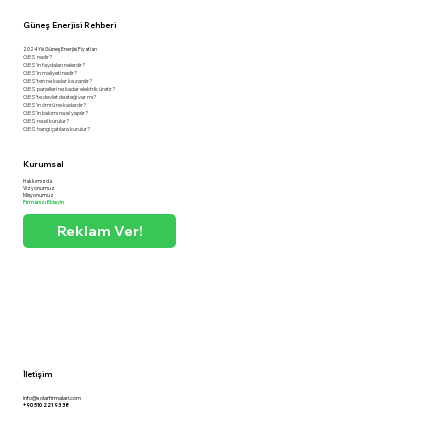
Güneş Enerjisi Rehberi
2024 Yılı Güneş Enerjisi Fiyatları
GES nedir?
GES'in faydaları nelerdir?
GES'in maliyeti nedir?
GES'ten ne kadar kazanılır?
GES panelleri ne kadar elektrik üretir?
GES'te devlet desteği var mı?
GES'in ömrü ne kadardır?
GES'in bakımı nasıl yapılır?
GES nasıl kurulur?
GES hangi çatılara kurulur?
Kurumsal
Hakkımızda
Vizyonumuz
Misyonumuz
Firmanızı Ekleyin
Reklam Ver!
İletişim
info@solarfirmalari.com
+90 510 221 93 38