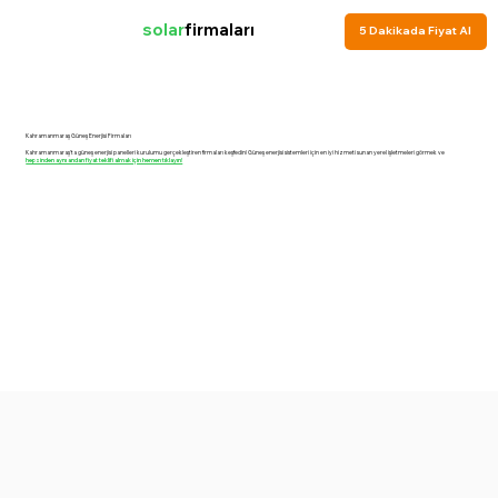
solar
firmaları
5 Dakikada Fiyat Al
Kahramanmaraş Güneş Enerjisi Firmaları
Kahramanmaraş'ta güneş enerjisi panelleri kurulumu gerçekleştiren firmaları keşfedin! Güneş enerjisi sistemleri için en iyi hizmeti sunan yerel işletmeleri görmek ve
hepsinden aynı andan fiyat teklifi almak için hemen tıklayın!