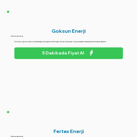
Goksun Enerji
Kahramanmaraş
Firmamız, güven, kalite ve dürüstlüğü iş anlayışının temel taşları olarak kabul eder ve bu prensipler doğrultusunda faaliyet gösterir.
5 Dakikada Fiyat Al
Fertex Enerji
Kahramanmaraş