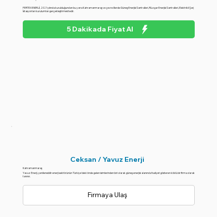
FERTEX ENERJİ, 2021 yılında kurulduğundan bu yana Kahramanmaraş ve çevre illerde Güneş Enerjisi Santralleri, Rüzgar Enerjisi Santralleri, Elektrikli Şarj
İstasyonları kurulumları gerçekleştirmektedir.
5 Dakikada Fiyat Al
Ceksan / Yavuz Enerji
Kahramanmaraş
Yavuz Enerji, yenilenebilir enerji sektörünün Türkiye'deki önde gelen isimlerinden biri olarak güneş enerjisi alanında faaliyet gösteren köklü bir firma olarak
tanınır.
Firmaya Ulaş