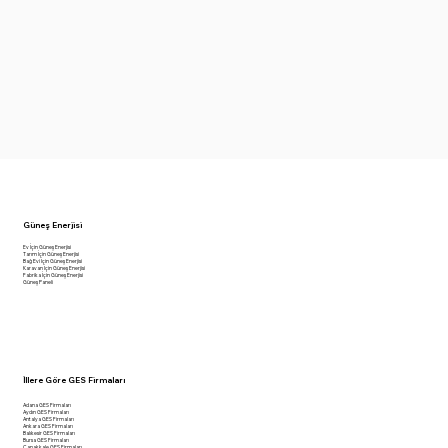
Güneş Enerjisi
Ev İçin Güneş Enerjisi
Tarım İçin Güneş Enerjisi
Bağ Evi İçin Güneş Enerjisi
Karavan İçin Güneş Enerjisi
Fabrika İçin Güneş Enerjisi
Güneş Paneli
İllere Göre GES Firmaları
Adana GES Firmaları
Aydın GES Firmaları
Antalya GES Firmaları
Ankara GES Firmaları
Balıkesir GES Firmaları
Bursa GES Firmaları
Çanakkale GES Firmaları