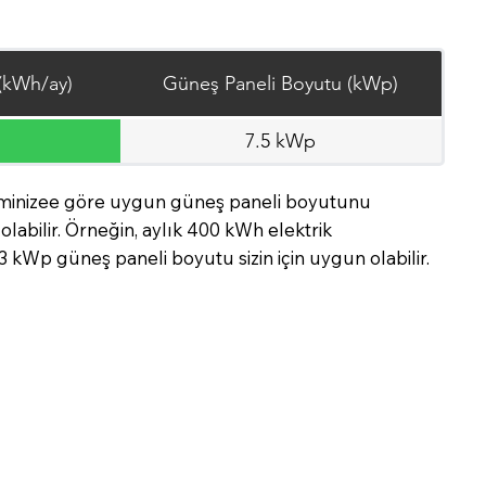
 (kWh/ay)
Güneş Paneli Boyutu (kWp)
7.5 kWp
etiminizee göre uygun güneş paneli boyutunu
labilir. Örneğin, aylık 400 kWh elektrik
 3 kWp güneş paneli boyutu sizin için uygun olabilir.