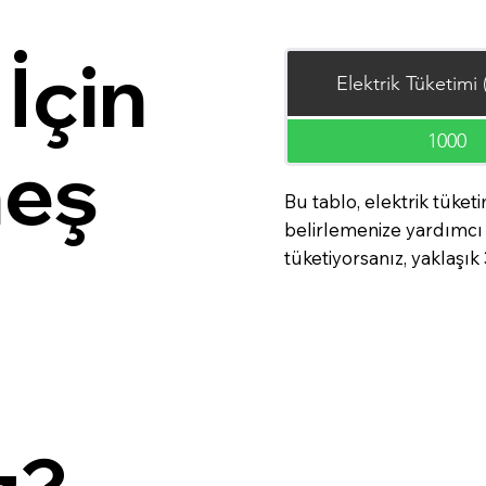
İçin
Elektrik Tüketimi
1000
neş
Bu tablo, elektrik tük
belirlemenize yardımcı o
i
tüketiyorsanız, yaklaşık