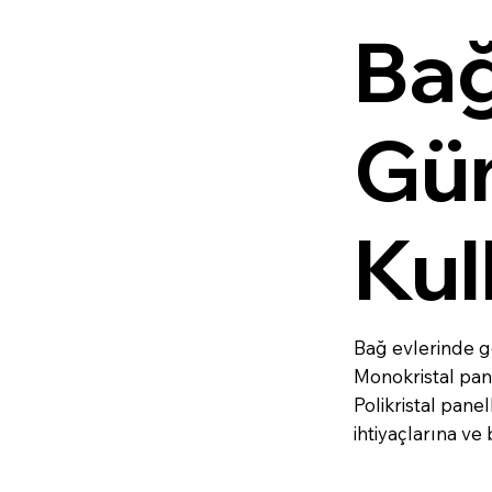
Bağ
Gün
Kul
Bağ evlerinde ge
Monokristal pane
Polikristal panel
ihtiyaçlarına v