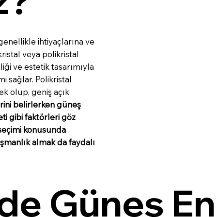
z?
enellikle ihtiyaçlarına ve
stal veya polikristal
iği ve estetik tasarımıyla
 sağlar. Polikristal
ek olup, geniş açık
erini belirlerken güneş
ti gibi faktörleri göz
 seçimi konusunda
ışmanlık almak da faydalı
de Güneş Ener