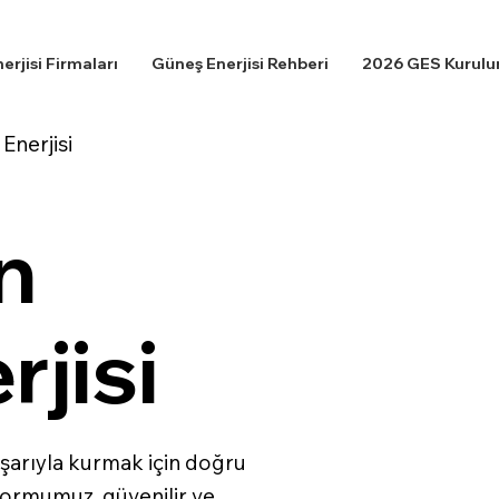
rjisi Firmaları
Güneş Enerjisi Rehberi
2026 GES Kurulum
Enerjisi
n
jisi
başarıyla kurmak için doğru
formumuz, güvenilir ve