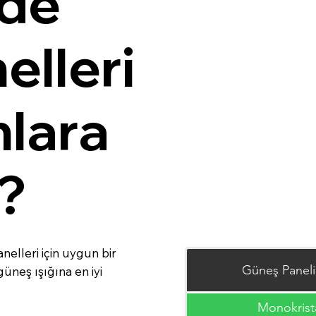
zde
elleri
nlara
r?
anelleri için uygun bir
Güneş Paneli
üneş ışığına en iyi
Monokrist