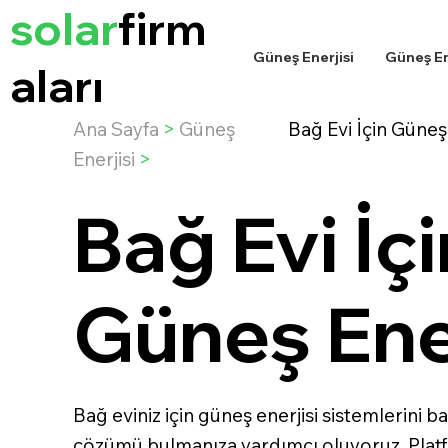
solar
firm
Güneş Enerjisi
Güneş Ene
aları
Ana Sayfa
>
Güneş
Bağ Evi İçin Güneş 
Enerjisi
>
Bağ Evi İçi
Güneş Ener
Bağ eviniz için güneş enerjisi sistemlerini 
çözümü bulmanıza yardımcı oluyoruz. Plat