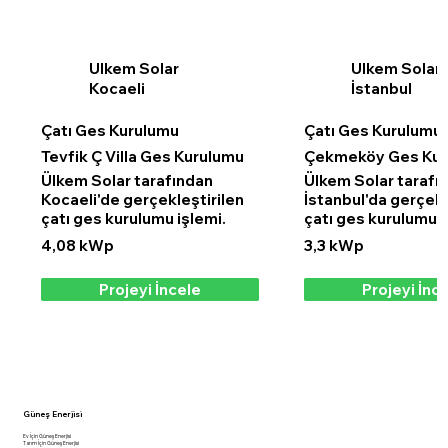
Ulkem Solar
Ulkem Solar
Kocaeli
İstanbul
Çatı Ges Kurulumu
Çatı Ges Kurulumu
Tevfik Ç Villa Ges Kurulumu
Çekmeköy Ges Kur
Ülkem Solar tarafından
Ülkem Solar tarafı
Kocaeli'de gerçekleştirilen
İstanbul'da gerçekl
çatı ges kurulumu işlemi.
çatı ges kurulumu i
4,08 kWp
3,3 kWp
Projeyi İncele
Projeyi İnc
Güneş Enerjisi
Ev İçin Güneş Enerjisi
Tarım İçin Güneş Enerjisi