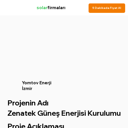
solar
firmaları
5 Dakikada Fiyat Al
Yomtov Enerji
İzmir
Projenin Adı
Zenatek Güneş Enerjisi Kurulumu
Proje Açıklaması