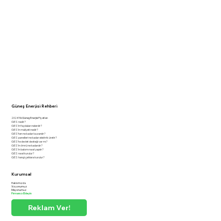
Güneş Enerjisi Rehberi
2024 Yılı Güneş Enerjisi Fiyatları
GES nedir?
GES'in faydaları nelerdir?
GES'in maliyeti nedir?
GES'ten ne kadar kazanılır?
GES panelleri ne kadar elektrik üretir?
GES'te devlet desteği var mı?
GES'in ömrü ne kadardır?
GES'in bakımı nasıl yapılır?
GES nasıl kurulur?
GES hangi çatılara kurulur?
Kurumsal
Hakkımızda
Vizyonumuz
Misyonumuz
Firmanızı Ekleyin
Reklam Ver!