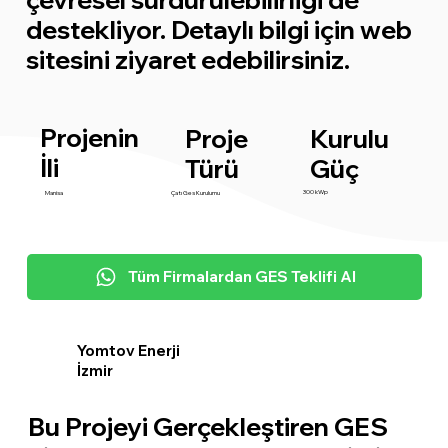
destekliyor. Detaylı bilgi için web
sitesini ziyaret edebilirsiniz.
Projenin
Proje
Kurulu
İli
Türü
Güç
300 kWp
Manisa
Çatı Ges Kurulumu
Tüm Firmalardan GES Teklifi Al
Yomtov Enerji
İzmir
Bu Projeyi Gerçekleştiren GES