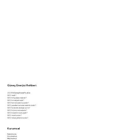
Güneş Enerjisi Rehberi
2024 Yılı Güneş Enerjisi Fiyatları
GES nedir?
GES'in faydaları nelerdir?
GES'in maliyeti nedir?
GES'ten ne kadar kazanılır?
GES panelleri ne kadar elektrik üretir?
GES'te devlet desteği var mı?
GES'in ömrü ne kadardır?
GES'in bakımı nasıl yapılır?
GES nasıl kurulur?
GES hangi çatılara kurulur?
Kurumsal
Hakkımızda
Vizyonumuz
Misyonumuz