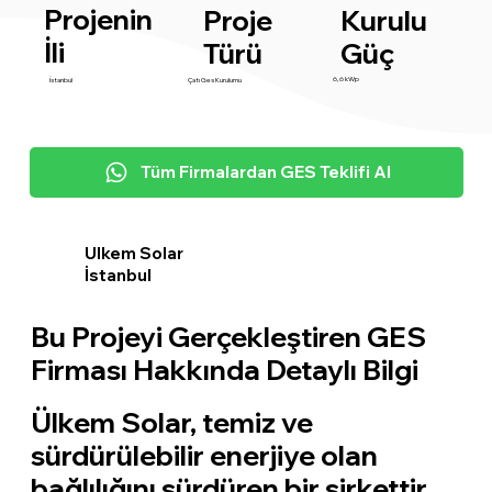
Projenin
Proje
Kurulu
İli
Türü
Güç
6,6 kWp
İstanbul
Çatı Ges Kurulumu
Tüm Firmalardan GES Teklifi Al
Ulkem Solar
İstanbul
Bu Projeyi Gerçekleştiren GES
Firması Hakkında Detaylı Bilgi
Ülkem Solar, temiz ve
sürdürülebilir enerjiye olan
bağlılığını sürdüren bir şirkettir.