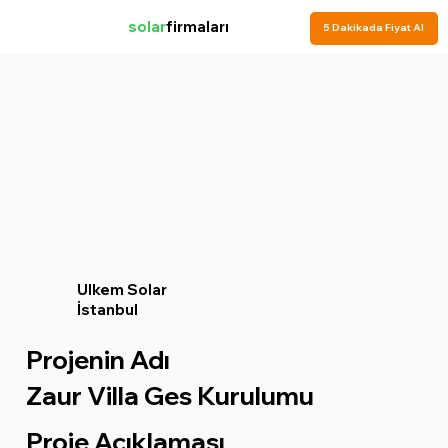
solar
firmaları
5 Dakikada Fiyat Al
Ulkem Solar
İstanbul
Projenin Adı
Zaur Villa Ges Kurulumu
Proje Açıklaması