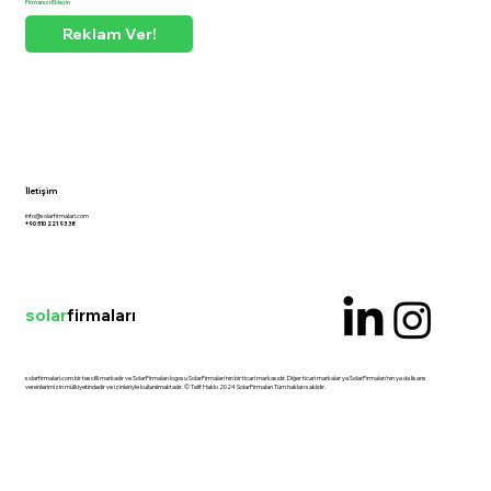
Firmanızı Ekleyin
Reklam Ver!
İletişim
info@solarfirmalari.com
+90 510 221 93 38
solar
firmaları
solarfirmalari.com bir tescilli markadır ve SolarFirmaları logosu SolarFirmaları'nın bir ticari markasıdır. Diğer ticari markalar ya SolarFirmaları'nın ya da lisans
verenlerimizin mülkiyetindedir ve izinleriyle kullanılmaktadır. © Telif Hakkı 2024 SolarFirmaları Tüm hakları saklıdır.