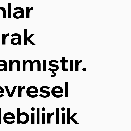
lar
arak
nmıştır.
evresel
ebilirlik