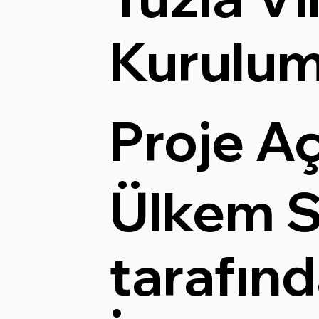
Kurulu
Proje A
Ülkem S
tarafın