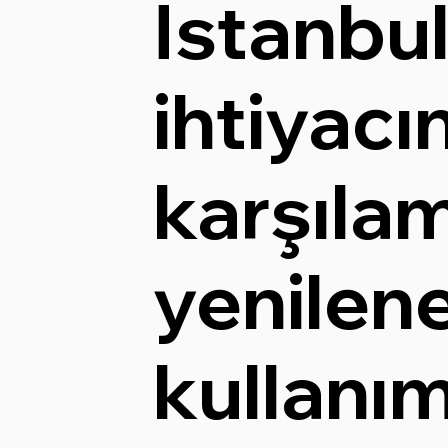
İstanbul
ihtiyacın
karşıla
yenilene
kullanım