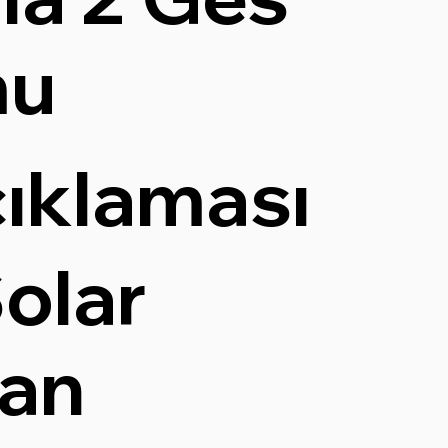
mu
çıklaması
olar
dan