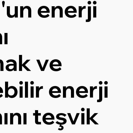
'un enerji
ı
mak ve
bilir enerji
ını teşvik