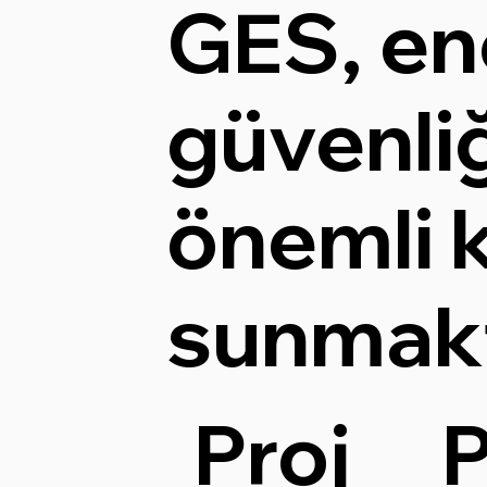
GES, ene
güvenli
önemli k
sunmakt
Proj
P