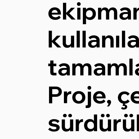
ekipman
kullanıl
tamamla
Proje, ç
sürdürül