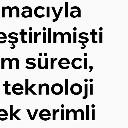
macıyla
ştirilmişti
um süreci,
teknoloji
ek verimli