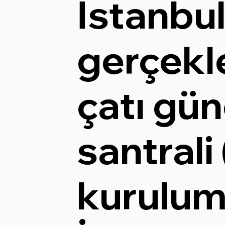
İstanbul
gerçekle
çatı gün
santrali
kurulum