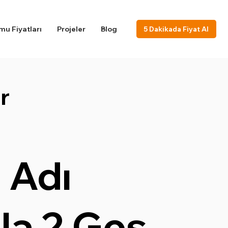
u Fiyatları
Projeler
Blog
5 Dakikada Fiyat Al
r
 Adı
lla 2 Ges