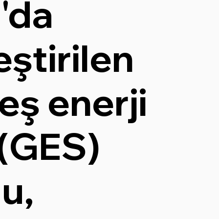
'da
ştirilen
eş enerji
 (GES)
u,