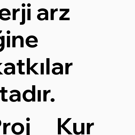
rji arz
ğine
atkılar
adır.
Kur
roj