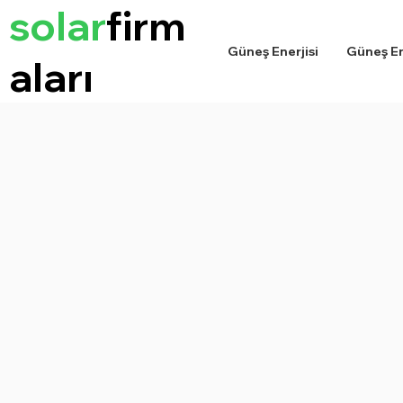
solar
firm
Güneş Enerjisi
Güneş Ene
aları