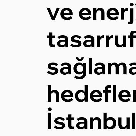
ve enerj
tasarru
sağlama
hedefle
İstanbul