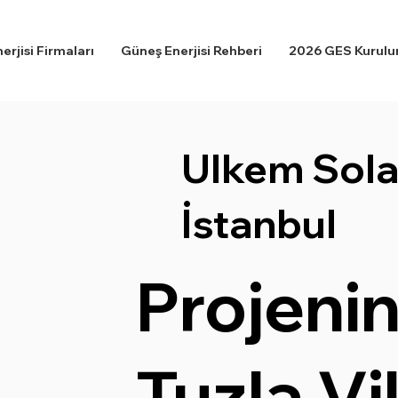
rjisi Firmaları
Güneş Enerjisi Rehberi
2026 GES Kurulum
Ulkem Sola
İstanbul
Projenin
Tuzla Vi