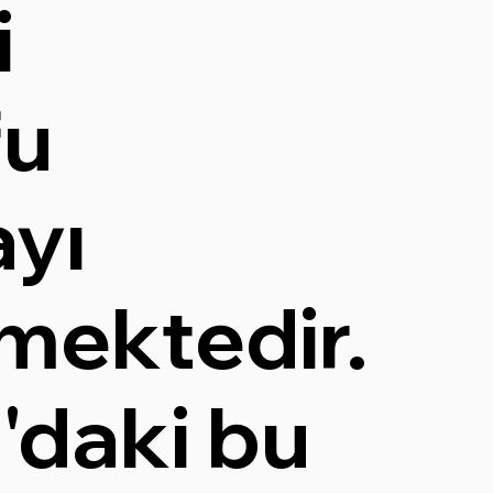
i
fu
yı
mektedir.
'daki bu