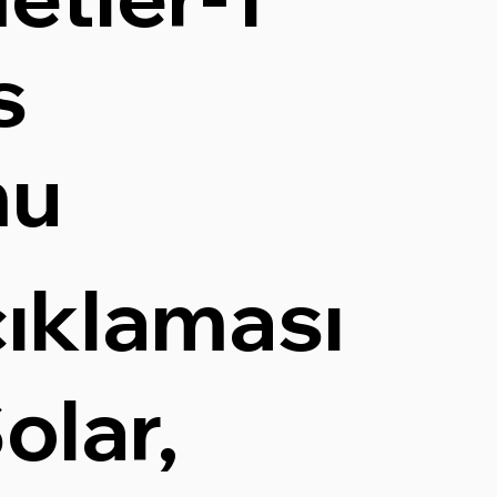
s
mu
çıklaması
olar,