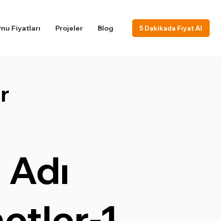
u Fiyatları
Projeler
Blog
5 Dakikada Fiyat Al
r
 Adı
etler-1