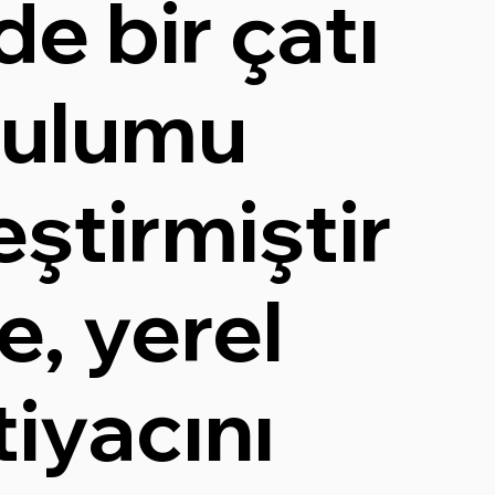
de bir çatı
rulumu
ştirmiştir
e, yerel
tiyacını