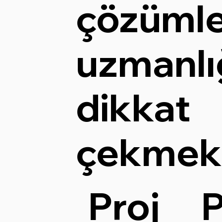
çözümle
uzmanlı
dikkat
çekmekt
Proj
P