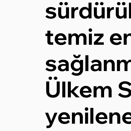
sürdürül
temiz en
sağlanmı
Ülkem S
yenilene