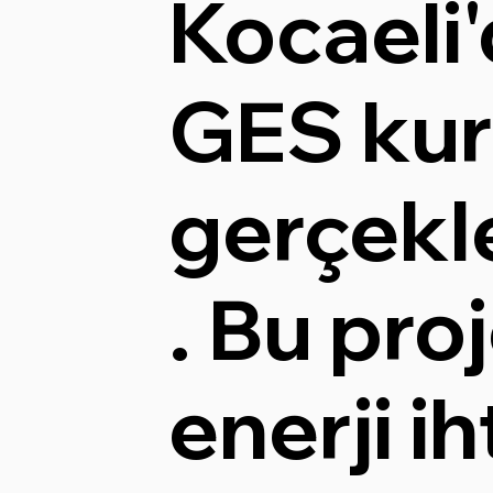
Kocaeli'
GES ku
gerçekle
. Bu proj
enerji ih