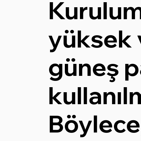
Kurulu
yüksek 
güneş p
kullanılm
Böylece