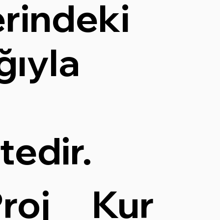
rindeki
ğıyla
edir.
Kur
roj