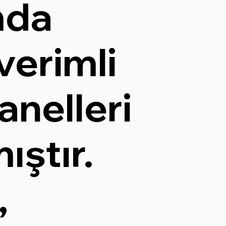
mda
verimli
anelleri
ıştır.
,