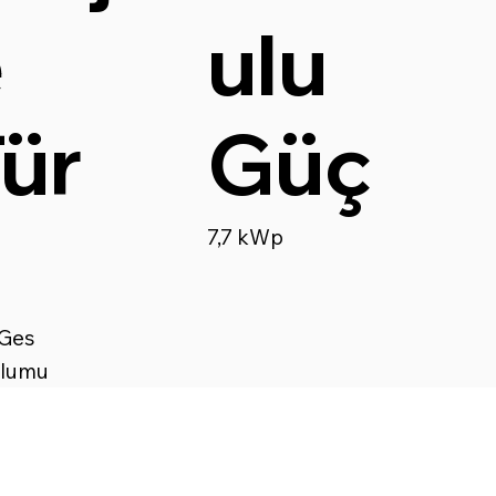
ulu
e
Güç
ür
ü
7,7 kWp
 Ges
ulumu