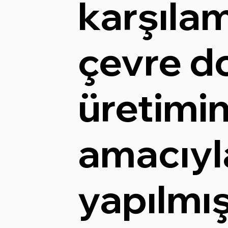
karşıla
çevre do
üretimin
amacıyl
yapılmış