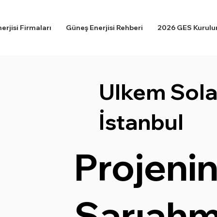
rjisi Firmaları
Güneş Enerjisi Rehberi
2026 GES Kurulum
Ulkem Sola
İstanbul
Projenin
Sarıahm