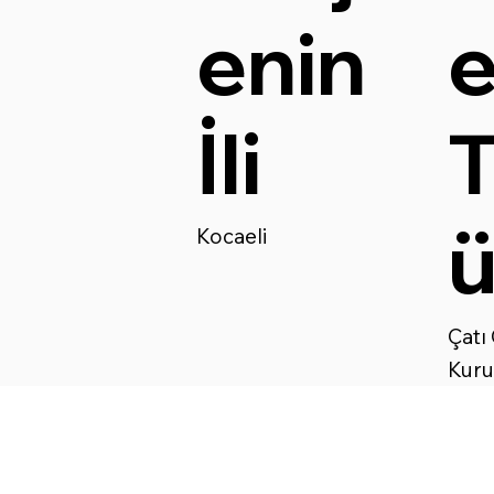
enin
İli
T
Kocaeli
Çatı
Kur