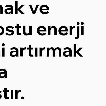
mak ve
stu enerji
i artırmak
a
tır.