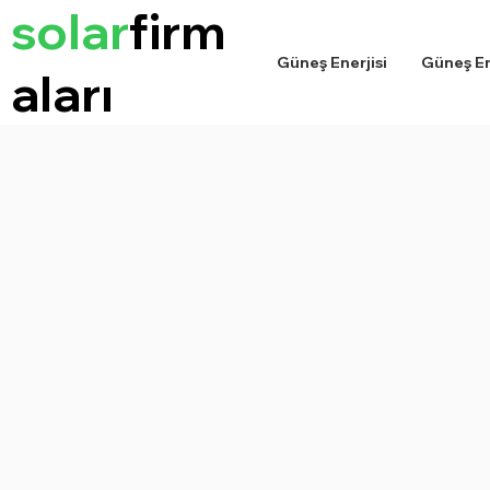
solar
firm
Güneş Enerjisi
Güneş Ene
aları