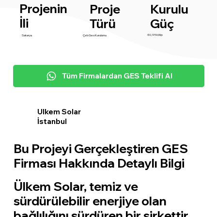
Projenin
Proje
Kurulu
İli
Türü
Güç
40,95 kWp
Sakarya
Çatı Ges Kurulumu
Tüm Firmalardan GES Teklifi Al
Ulkem Solar
İstanbul
Bu Projeyi Gerçekleştiren GES
Firması Hakkında Detaylı Bilgi
Ülkem Solar, temiz ve
sürdürülebilir enerjiye olan
bağlılığını sürdüren bir şirkettir.