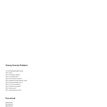
Güneş Enerjisi Rehberi
2024 Yılı Güneş Enerjisi Fiyatları
GES nedir?
GES'in faydaları nelerdir?
GES'in maliyeti nedir?
GES'ten ne kadar kazanılır?
GES panelleri ne kadar elektrik üretir?
GES'te devlet desteği var mı?
GES'in ömrü ne kadardır?
GES'in bakımı nasıl yapılır?
GES nasıl kurulur?
GES hangi çatılara kurulur?
Kurumsal
Hakkımızda
Vizyonumuz
Misyonumuz