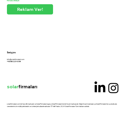
Firmanızı Ekleyin
Reklam Ver!
İletişim
info@solarfirmalari.com
+90 510 221 93 38
solar
firmaları
solarfirmalari.com bir tescilli markadır ve SolarFirmaları logosu SolarFirmaları'nın bir ticari markasıdır. Diğer ticari markalar ya SolarFirmaları'nın ya da lisans
verenlerimizin mülkiyetindedir ve izinleriyle kullanılmaktadır. © Telif Hakkı 2024 SolarFirmaları Tüm hakları saklıdır.