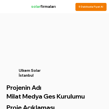
solar
firmaları
5 Dakikada Fiyat Al
Ulkem Solar
İstanbul
Projenin Adı
Milat Medya Ges Kurulumu
Proje Açıklaması