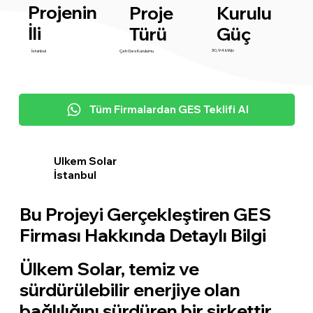
Projenin
Proje
Kurulu
İli
Türü
Güç
30,94 kWp
İstanbul
Çatı Ges Kurulumu
Tüm Firmalardan GES Teklifi Al
Ulkem Solar
İstanbul
Bu Projeyi Gerçekleştiren GES
Firması Hakkında Detaylı Bilgi
Ülkem Solar, temiz ve
sürdürülebilir enerjiye olan
bağlılığını sürdüren bir şirkettir.