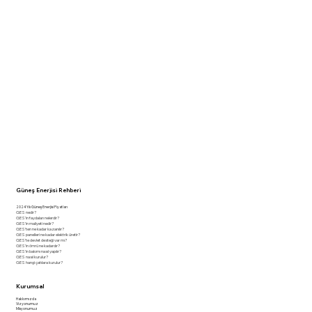
Güneş Enerjisi Rehberi
2024 Yılı Güneş Enerjisi Fiyatları
GES nedir?
GES'in faydaları nelerdir?
GES'in maliyeti nedir?
GES'ten ne kadar kazanılır?
GES panelleri ne kadar elektrik üretir?
GES'te devlet desteği var mı?
GES'in ömrü ne kadardır?
GES'in bakımı nasıl yapılır?
GES nasıl kurulur?
GES hangi çatılara kurulur?
Kurumsal
Hakkımızda
Vizyonumuz
Misyonumuz