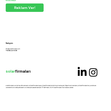
Firmanızı Ekleyin
Reklam Ver!
İletişim
info@solarfirmalari.com
+90 510 221 93 38
solar
firmaları
solarfirmalari.com bir tescilli markadır ve SolarFirmaları logosu SolarFirmaları'nın bir ticari markasıdır. Diğer ticari markalar ya SolarFirmaları'nın ya da lisans
verenlerimizin mülkiyetindedir ve izinleriyle kullanılmaktadır. © Telif Hakkı 2024 SolarFirmaları Tüm hakları saklıdır.