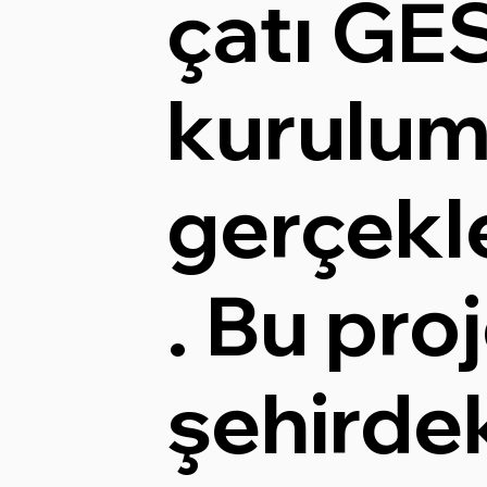
çatı GE
kurulu
gerçekle
. Bu proj
şehirdek