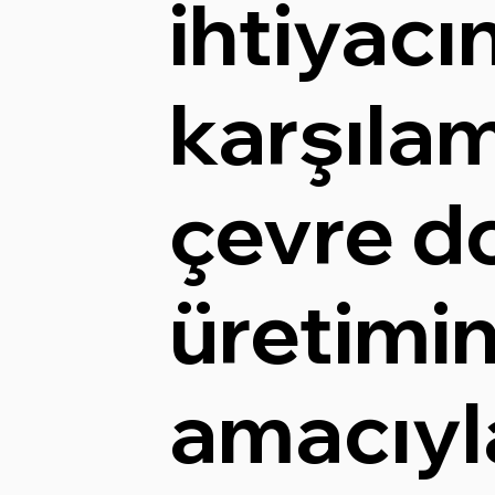
ihtiyacın
karşıla
çevre do
üretimin
amacıyl