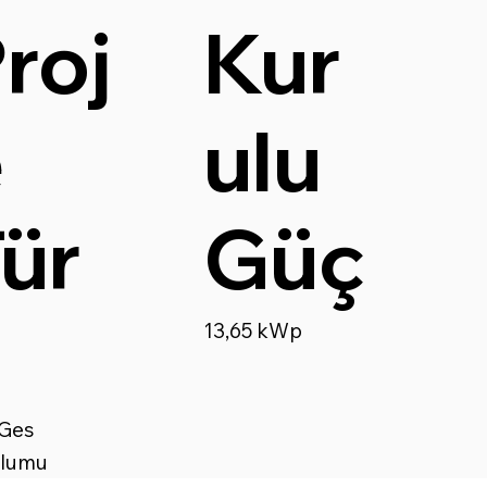
Kur
roj
ulu
e
Güç
ür
ü
13,65 kWp
 Ges
ulumu