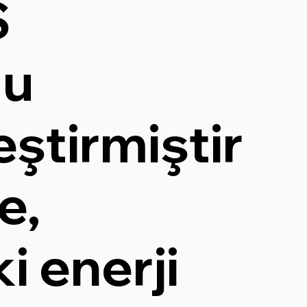
S
mu
ştirmiştir
e,
i enerji