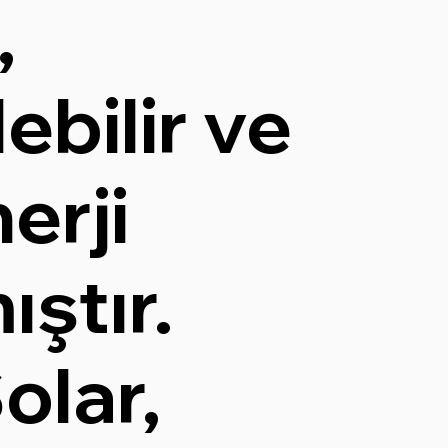
,
ebilir ve
erji
ştır.
olar,