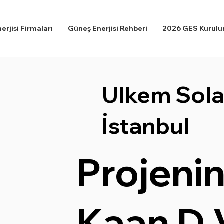
rjisi Firmaları
Güneş Enerjisi Rehberi
2026 GES Kurulum
Ulkem Sola
İstanbul
Projenin
Kaan D 