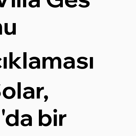
mu
çıklaması
olar,
'da bir