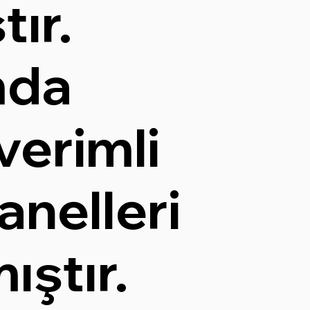
tır.
mda
verimli
anelleri
ıştır.