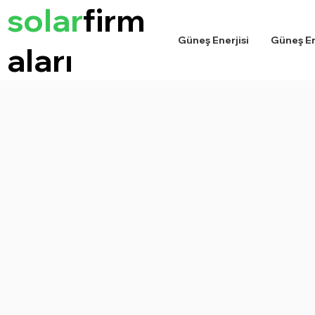
solar
firm
Güneş Enerjisi
Güneş Ene
aları