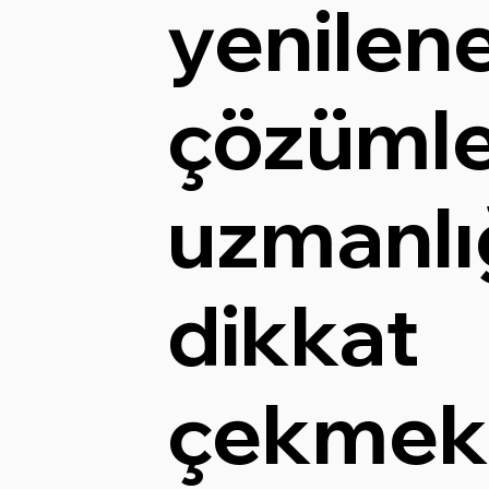
yenilene
çözümle
uzmanlı
dikkat
çekmekt