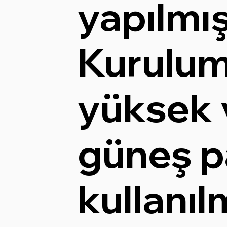
yapılmış
Kurulu
yüksek 
güneş p
kullanılm