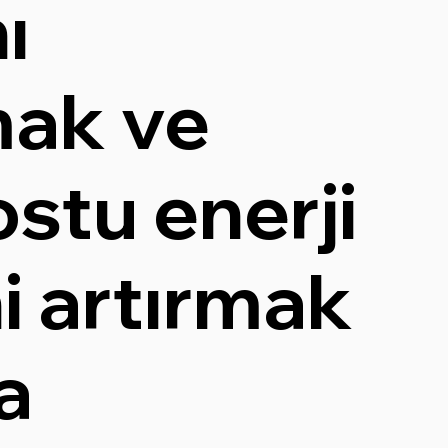
ı
mak ve
stu enerji
i artırmak
a