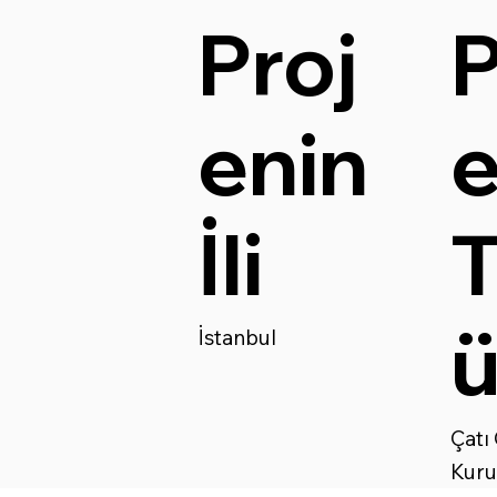
Proj
P
enin
İli
T
İstanbul
Çatı
Kur