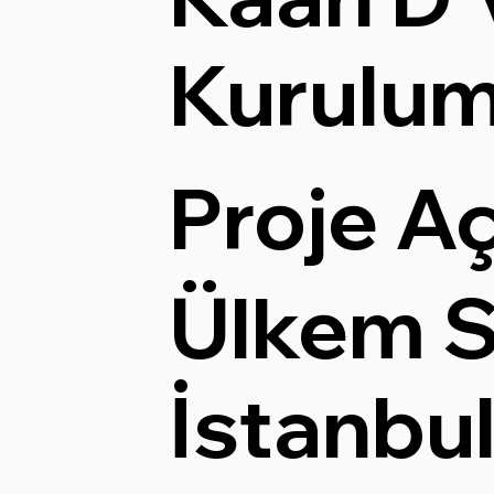
Kurulu
Proje A
Ülkem S
İstanbul