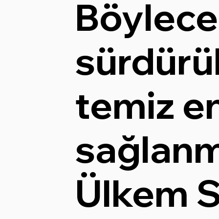
Böylece
sürdürül
temiz en
sağlanmı
Ülkem S