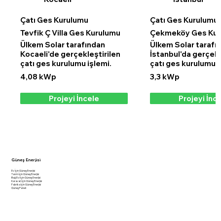
Çatı Ges Kurulumu
Çatı Ges Kurulumu
Tevfik Ç Villa Ges Kurulumu
Çekmeköy Ges Kur
Ülkem Solar tarafından
Ülkem Solar tarafı
Kocaeli'de gerçekleştirilen
İstanbul'da gerçekl
çatı ges kurulumu işlemi.
çatı ges kurulumu i
4,08 kWp
3,3 kWp
Projeyi İncele
Projeyi İnc
Güneş Enerjisi
Ev İçin Güneş Enerjisi
Tarım İçin Güneş Enerjisi
Bağ Evi İçin Güneş Enerjisi
Karavan İçin Güneş Enerjisi
Fabrika İçin Güneş Enerjisi
Güneş Paneli