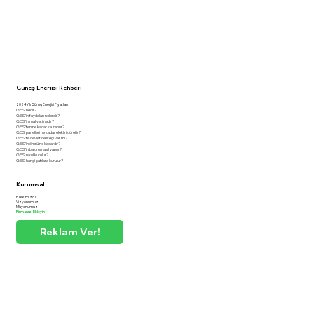
Güneş Enerjisi Rehberi
2024 Yılı Güneş Enerjisi Fiyatları
GES nedir?
GES'in faydaları nelerdir?
GES'in maliyeti nedir?
GES'ten ne kadar kazanılır?
GES panelleri ne kadar elektrik üretir?
GES'te devlet desteği var mı?
GES'in ömrü ne kadardır?
GES'in bakımı nasıl yapılır?
GES nasıl kurulur?
GES hangi çatılara kurulur?
Kurumsal
Hakkımızda
Vizyonumuz
Misyonumuz
Firmanızı Ekleyin
Reklam Ver!