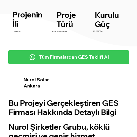
Projenin
Proje
Kurulu
İli
Türü
Güç
3.580 kWp
Balıkesir
Çatı Ges Kurulumu
Tüm Firmalardan GES Teklifi Al
Nurol Solar
Ankara
Bu Projeyi Gerçekleştiren GES
Firması Hakkında Detaylı Bilgi
Nurol Şirketler Grubu, köklü
geçmişi ve geniş hizmet