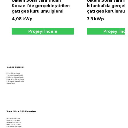
Ülkem Solar tarafından
Ülkem Solar tarafı
Kocaeli'de gerçekleştirilen
İstanbul'da gerçekl
çatı ges kurulumu işlemi.
çatı ges kurulumu i
4,08 kWp
3,3 kWp
Projeyi İncele
Projeyi İnc
Güneş Enerjisi
Ev İçin Güneş Enerjisi
Tarım İçin Güneş Enerjisi
Bağ Evi İçin Güneş Enerjisi
Karavan İçin Güneş Enerjisi
Fabrika İçin Güneş Enerjisi
Güneş Paneli
İllere Göre GES Firmaları
Adana GES Firmaları
Aydın GES Firmaları
Antalya GES Firmaları
Ankara GES Firmaları
Balıkesir GES Firmaları