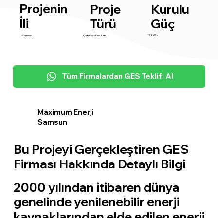
Projenin
Proje
Kurulu
İli
Türü
Güç
17 kWp
Samsun
Çatı Ges Kurulumu
Tüm Firmalardan GES Teklifi Al
Maximum Enerji
Samsun
Bu Projeyi Gerçekleştiren GES
Firması Hakkında Detaylı Bilgi
2000 yılından itibaren dünya
genelinde yenilenebilir enerji
kaynaklarından elde edilen enerji