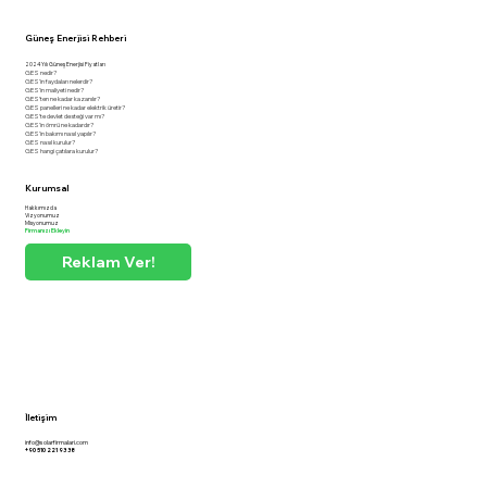
Güneş Enerjisi Rehberi
2024 Yılı Güneş Enerjisi Fiyatları
GES nedir?
GES'in faydaları nelerdir?
GES'in maliyeti nedir?
GES'ten ne kadar kazanılır?
GES panelleri ne kadar elektrik üretir?
GES'te devlet desteği var mı?
GES'in ömrü ne kadardır?
GES'in bakımı nasıl yapılır?
GES nasıl kurulur?
GES hangi çatılara kurulur?
Kurumsal
Hakkımızda
Vizyonumuz
Misyonumuz
Firmanızı Ekleyin
Reklam Ver!
İletişim
info@solarfirmalari.com
+90 510 221 93 38