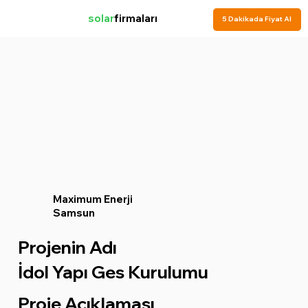
solar
firmaları
5 Dakikada Fiyat Al
Maximum Enerji
Samsun
Projenin Adı
İdol Yapı Ges Kurulumu
Proje Açıklaması