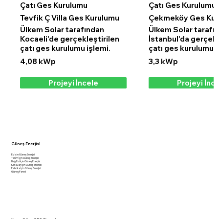
Çatı Ges Kurulumu
Çatı Ges Kurulumu
Tevfik Ç Villa Ges Kurulumu
Çekmeköy Ges Kur
Ülkem Solar tarafından
Ülkem Solar tarafı
Kocaeli'de gerçekleştirilen
İstanbul'da gerçekl
çatı ges kurulumu işlemi.
çatı ges kurulumu i
4,08 kWp
3,3 kWp
Projeyi İncele
Projeyi İnc
Güneş Enerjisi
Ev İçin Güneş Enerjisi
Tarım İçin Güneş Enerjisi
Bağ Evi İçin Güneş Enerjisi
Karavan İçin Güneş Enerjisi
Fabrika İçin Güneş Enerjisi
Güneş Paneli