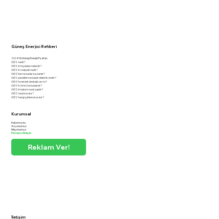
Güneş Enerjisi Rehberi
2024 Yılı Güneş Enerjisi Fiyatları
GES nedir?
GES'in faydaları nelerdir?
GES'in maliyeti nedir?
GES'ten ne kadar kazanılır?
GES panelleri ne kadar elektrik üretir?
GES'te devlet desteği var mı?
GES'in ömrü ne kadardır?
GES'in bakımı nasıl yapılır?
GES nasıl kurulur?
GES hangi çatılara kurulur?
Kurumsal
Hakkımızda
Vizyonumuz
Misyonumuz
Firmanızı Ekleyin
Reklam Ver!
İletişim