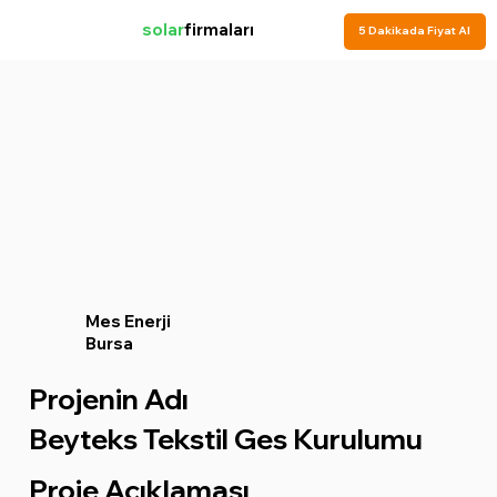
solar
firmaları
5 Dakikada Fiyat Al
Mes Enerji
Bursa
Projenin Adı
Beyteks Tekstil Ges Kurulumu
Proje Açıklaması