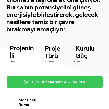
Bursa'nın potansiyelini güneş
enerjisiyle birleştirerek, gelecek
nesillere temiz bir çevre
bırakmayı amaçlıyor.
Projenin
Proje
Kurulu
İli
Türü
Güç
405 kWp
Bursa
Çatı Ges Kurulumu
Tüm Firmalardan GES Teklifi Al
Mes Enerji
Bursa