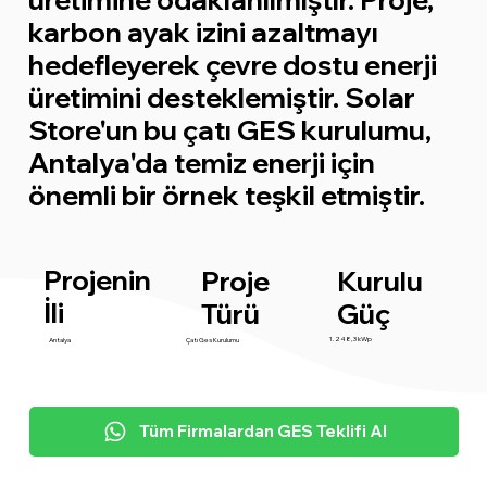
karbon ayak izini azaltmayı
hedefleyerek çevre dostu enerji
üretimini desteklemiştir. Solar
Store'un bu çatı GES kurulumu,
Antalya'da temiz enerji için
önemli bir örnek teşkil etmiştir.
Projenin
Proje
Kurulu
İli
Türü
Güç
1.248,3 kWp
Antalya
Çatı Ges Kurulumu
Tüm Firmalardan GES Teklifi Al