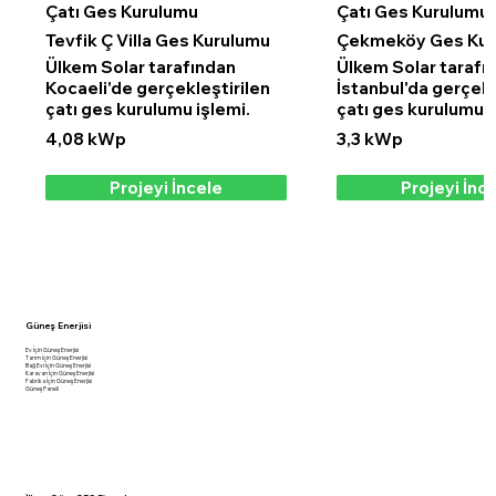
Çatı Ges Kurulumu
Çatı Ges Kurulumu
Tevfik Ç Villa Ges Kurulumu
Çekmeköy Ges Kur
Ülkem Solar tarafından
Ülkem Solar tarafı
Kocaeli'de gerçekleştirilen
İstanbul'da gerçekl
çatı ges kurulumu işlemi.
çatı ges kurulumu i
4,08 kWp
3,3 kWp
Projeyi İncele
Projeyi İnc
Güneş Enerjisi
Ev İçin Güneş Enerjisi
Tarım İçin Güneş Enerjisi
Bağ Evi İçin Güneş Enerjisi
Karavan İçin Güneş Enerjisi
Fabrika İçin Güneş Enerjisi
Güneş Paneli