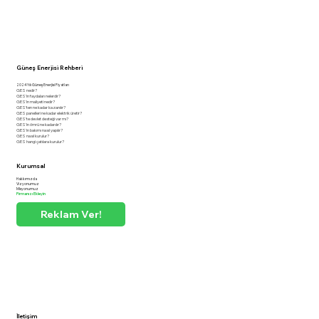
Güneş Enerjisi Rehberi
2024 Yılı Güneş Enerjisi Fiyatları
GES nedir?
GES'in faydaları nelerdir?
GES'in maliyeti nedir?
GES'ten ne kadar kazanılır?
GES panelleri ne kadar elektrik üretir?
GES'te devlet desteği var mı?
GES'in ömrü ne kadardır?
GES'in bakımı nasıl yapılır?
GES nasıl kurulur?
GES hangi çatılara kurulur?
Kurumsal
Hakkımızda
Vizyonumuz
Misyonumuz
Firmanızı Ekleyin
Reklam Ver!
İletişim