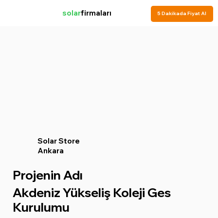
solar
firmaları
5 Dakikada Fiyat Al
Solar Store
Ankara
Projenin Adı
Akdeniz Yükseliş Koleji Ges
Kurulumu