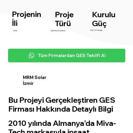
Projenin
Proje
Kurulu
İli
Türü
Güç
1327,075 kWp
İzmir
Çatı Ges Kurulumu
Tüm Firmalardan GES Teklifi Al
MRM Solar
İzmir
Bu Projeyi Gerçekleştiren GES
Firması Hakkında Detaylı Bilgi
2010 yılında Almanya'da Miva-
Tech markasıyla inşaat