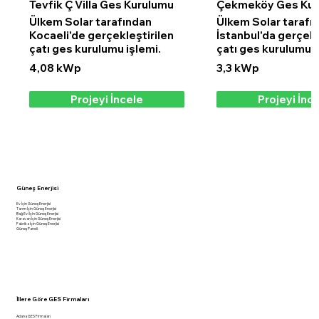
Tevfik Ç Villa Ges Kurulumu
Çekmeköy Ges Kur
Ülkem Solar tarafından
Ülkem Solar tarafı
Kocaeli'de gerçekleştirilen
İstanbul'da gerçekl
çatı ges kurulumu işlemi.
çatı ges kurulumu i
4,08 kWp
3,3 kWp
Projeyi İncele
Projeyi İnc
Güneş Enerjisi
Ev İçin Güneş Enerjisi
Tarım İçin Güneş Enerjisi
Bağ Evi İçin Güneş Enerjisi
Karavan İçin Güneş Enerjisi
Fabrika İçin Güneş Enerjisi
Güneş Paneli
İllere Göre GES Firmaları
Adana GES Firmaları