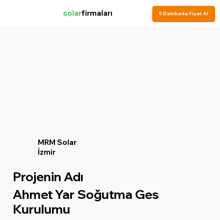
solar
firmaları
5 Dakikada Fiyat Al
MRM Solar
İzmir
Projenin Adı
Ahmet Yar Soğutma Ges
Kurulumu