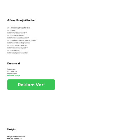
Güneş Enerjisi Rehberi
2024 Yılı Güneş Enerjisi Fiyatları
GES nedir?
GES'in faydaları nelerdir?
GES'in maliyeti nedir?
GES'ten ne kadar kazanılır?
GES panelleri ne kadar elektrik üretir?
GES'te devlet desteği var mı?
GES'in ömrü ne kadardır?
GES'in bakımı nasıl yapılır?
GES nasıl kurulur?
GES hangi çatılara kurulur?
Kurumsal
Hakkımızda
Vizyonumuz
Misyonumuz
Firmanızı Ekleyin
Reklam Ver!
İletişim
info@solarfirmalari.com
+90 510 221 93 38