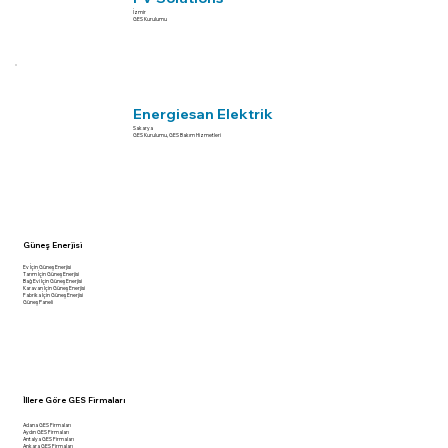
İzmir
GES Kurulumu
Energiesan Elektrik
Sakarya
GES Kurulumu, GES Bakım Hizmetleri
Güneş Enerjisi
Ev İçin Güneş Enerjisi
Tarım İçin Güneş Enerjisi
Bağ Evi İçin Güneş Enerjisi
Karavan İçin Güneş Enerjisi
Fabrika İçin Güneş Enerjisi
Güneş Paneli
İllere Göre GES Firmaları
Adana GES Firmaları
Aydın GES Firmaları
Antalya GES Firmaları
Ankara GES Firmaları