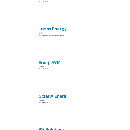
GES Kurulumu
Lodos Energy
İzmir
GES Bakım Hizmetleri, GES Kurulumu
Enerji AVM
Kayseri
GES Kurulumu
Solar A Enerji
Şanlıurfa
GES Kurulumu
PV Solutions