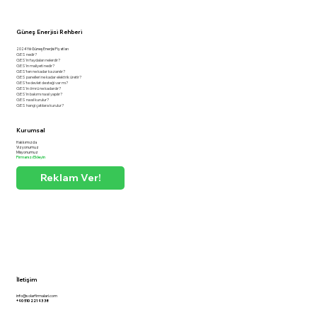
Güneş Enerjisi Rehberi
2024 Yılı Güneş Enerjisi Fiyatları
GES nedir?
GES'in faydaları nelerdir?
GES'in maliyeti nedir?
GES'ten ne kadar kazanılır?
GES panelleri ne kadar elektrik üretir?
GES'te devlet desteği var mı?
GES'in ömrü ne kadardır?
GES'in bakımı nasıl yapılır?
GES nasıl kurulur?
GES hangi çatılara kurulur?
Kurumsal
Hakkımızda
Vizyonumuz
Misyonumuz
Firmanızı Ekleyin
Reklam Ver!
İletişim
info@solarfirmalari.com
+90 510 221 93 38