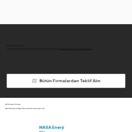
Bunu biliyor muydunuz?
Solarfirmaları ile ücretsiz bir şekilde bölgenizde bulunan tek bir firmadan değil,
bütün firmalardan aynı anda teklif alabilirsiniz.
Bütün Firmalardan Teklif Alın
GES Kurulum Firmaları
Sistemde bulunan diğer GES kurulum firmalarına göz atın.
NASA Enerji
Antalya