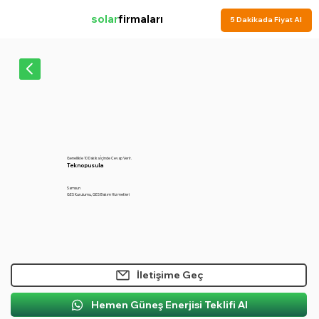
solar
firmaları
5 Dakikada Fiyat Al
Genellikle 10 Dakika İçinde Cevap Verir.
Teknopusula
Samsun
GES Kurulumu, GES Bakım Hizmetleri
İletişime Geç
Hemen Güneş Enerjisi Teklifi Al