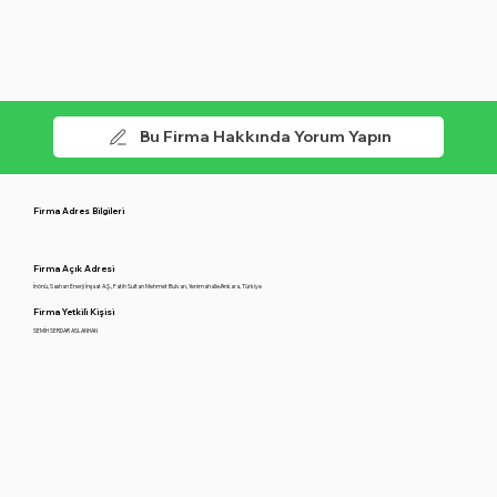
Bu Firma Hakkında Yorum Yapın
Firma Adres Bilgileri
Firma Açık Adresi
İnönü, Sashan Enerji İnşaat A.Ş., Fatih Sultan Mehmet Bulvarı, Yenimahalle/Ankara, Türkiye
Firma Yetkili Kişisi
SEMİH SERDAR ASLANHAN