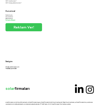
GES nasıl kurulur?
GES hangi çatılara kurulur?
Kurumsal
Hakkımızda
Vizyonumuz
Misyonumuz
Firmanızı Ekleyin
Reklam Ver!
İletişim
info@solarfirmalari.com
+90 510 221 93 38
solar
firmaları
solarfirmalari.com bir tescilli markadır ve SolarFirmaları logosu SolarFirmaları'nın bir ticari markasıdır. Diğer ticari markalar ya SolarFirmaları'nın ya da lisans
verenlerimizin mülkiyetindedir ve izinleriyle kullanılmaktadır. © Telif Hakkı 2024 SolarFirmaları Tüm hakları saklıdır.