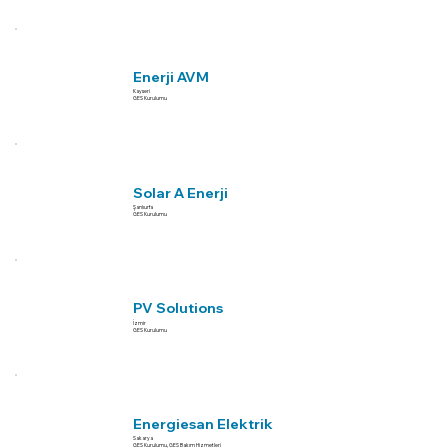
Enerji AVM
Kayseri
GES Kurulumu
Solar A Enerji
Şanlıurfa
GES Kurulumu
PV Solutions
İzmir
GES Kurulumu
Energiesan Elektrik
Sakarya
GES Kurulumu, GES Bakım Hizmetleri