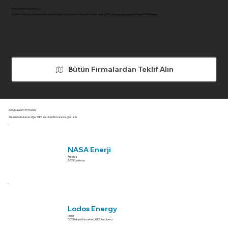
Bunu biliyor muydunuz?
Solarfirmaları ile ücretsiz bir şekilde bölgenizde bulunan tek bir firmadan değil,
bütün firmalardan aynı anda teklif alabilirsiniz.
Bütün Firmalardan Teklif Alın
GES Kurulum Firmaları
Sistemde bulunan diğer GES kurulum firmalarına göz atın.
NASA Enerji
Antalya
GES Kurulumu
Lodos Energy
İzmir
GES Bakım Hizmetleri, GES Kurulumu