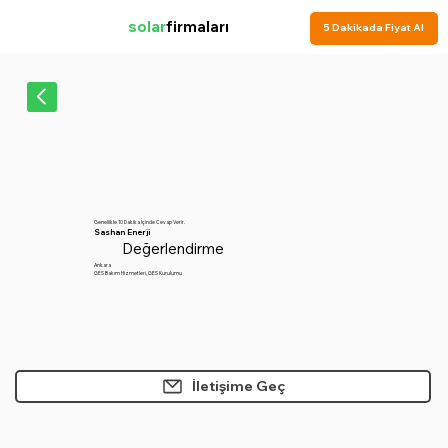
solar
firmaları
5 Dakikada Fiyat Al
Genellikle 10 Dakika İçinde Cevap Verir.
Sashan Enerji
Değerlendirme Yok
Ankara
GES Bakım Hizmetleri, GES Kurulumu
İletişime Geç