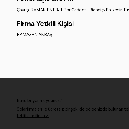
Çavuş, RAMAK ENERJİ, Bor Caddesi, Bigadiç/Balıkesir, Tü
Firma Yetkili Kişisi
RAMAZAN AKBAŞ
Bunu biliyor muydunuz?
Solarfirmaları ile ücretsiz bir şekilde bölgenizde bulunan te
teklif alabilirsiniz.