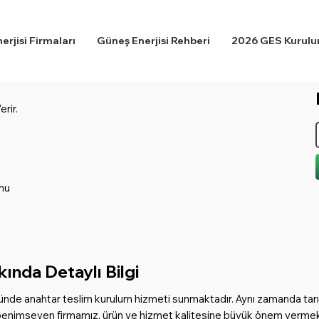
rjisi Firmaları
Güneş Enerjisi Rehberi
2026 GES Kurulum
rir.
mu
ında Detaylı Bilgi
ünde anahtar teslim kurulum hizmeti sunmaktadır. Aynı zamanda tarı
enimseyen firmamız, ürün ve hizmet kalitesine büyük önem vermekted