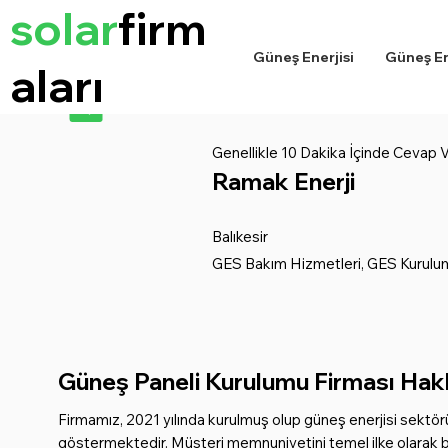
solar
firm
Güneş Enerjisi
Güneş Ene
aları
Genellikle 10 Dakika İçinde Cevap Ve
Ramak Enerji
Balıkesir
GES Bakım Hizmetleri, GES Kurulu
Güneş Paneli Kurulumu Firması Hakk
Firmamız, 2021 yılında kurulmuş olup güneş enerjisi sektör
göstermektedir. Müşteri memnuniyetini temel ilke olarak b