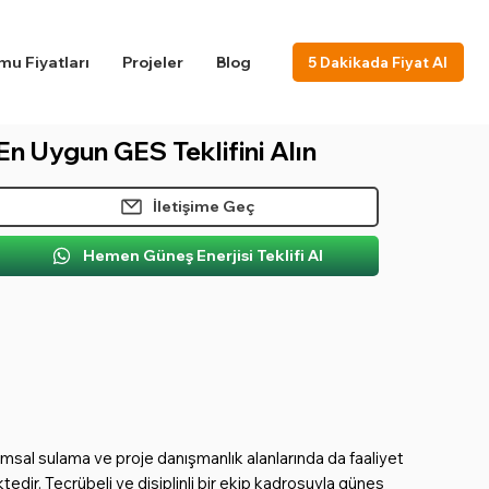
u Fiyatları
Projeler
Blog
5 Dakikada Fiyat Al
En Uygun GES Teklifini Alın
İletişime Geç
Hemen Güneş Enerjisi Teklifi Al
msal sulama ve proje danışmanlık alanlarında da faaliyet
ir. Tecrübeli ve disiplinli bir ekip kadrosuyla güneş