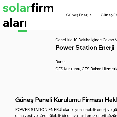
solar
firm
Güneş Enerjisi
Güneş Ene
aları
Genellikle 10 Dakika İçinde Cevap Ve
Power Station Enerji
Bursa
GES Kurulumu, GES Bakım Hizmetle
Güneş Paneli Kurulumu Firması Hakk
POWER STATION ENERJİ olarak, yenilenebilir enerji ve güneş
daha yeşil ve sürdürülebilir bir dünya için temiz enerji çözü