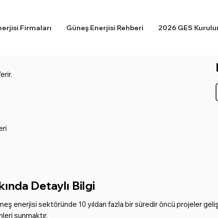
rjisi Firmaları
Güneş Enerjisi Rehberi
2026 GES Kurulum
rir.
ri
ında Detaylı Bilgi
 enerjisi sektöründe 10 yıldan fazla bir süredir öncü projeler geliş
mleri sunmaktır.