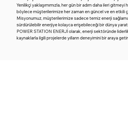
Yenilikçi yaklaşımımızla, her gün bir adım daha ileri gitmeyi
böylece müşterilerimize her zaman en güncel ve en etkili ç
Misyonumuz, müşterilerimize sadece temiz enerji sağlamakl
sürdürülebilir enerjiye kolayca erişebileceği bir dünya yara
POWER STATION ENERJİ olarak, enerji sektöründe liderlik poz
kaynaklarla ilgili projelerde yılların deneyimini bir araya 