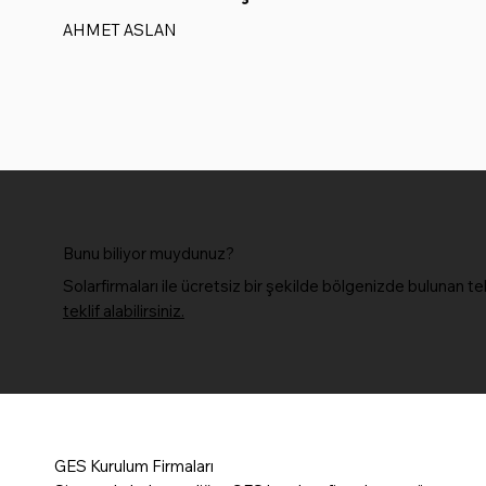
AHMET ASLAN
Bunu biliyor muydunuz?
Solarfirmaları ile ücretsiz bir şekilde bölgenizde bulunan te
teklif alabilirsiniz.
GES Kurulum Firmaları