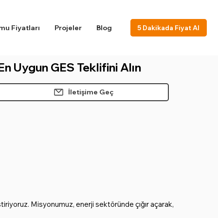
u Fiyatları
Projeler
Blog
5 Dakikada Fiyat Al
En Uygun GES Teklifini Alın
İletişime Geç
tiriyoruz. Misyonumuz, enerji sektöründe çığır açarak,