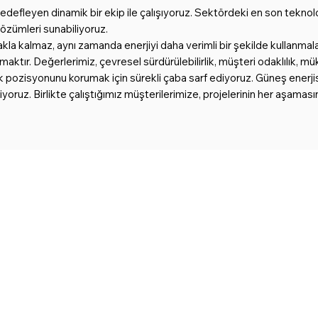
 hedefleyen dinamik bir ekip ile çalışıyoruz. Sektördeki en son teknolo
özümleri sunabiliyoruz.
a kalmaz, aynı zamanda enerjiyi daha verimli bir şekilde kullanmala
tmaktır. Değerlerimiz, çevresel sürdürülebilirlik, müşteri odaklılık, 
isyonunu korumak için sürekli çaba sarf ediyoruz. Güneş enerjisi, rü
getiriyoruz. Birlikte çalıştığımız müşterilerimize, projelerinin her 