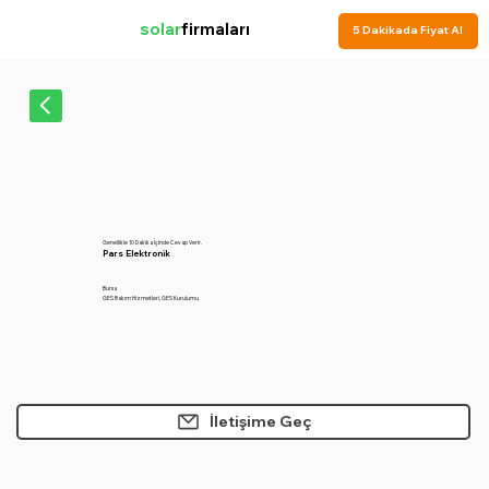
solar
firmaları
5 Dakikada Fiyat Al
Genellikle 10 Dakika İçinde Cevap Verir.
Pars Elektronik
Bursa
GES Bakım Hizmetleri, GES Kurulumu
İletişime Geç