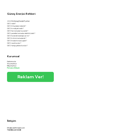
Güneş Enerjisi Rehberi
2024 Yılı Güneş Enerjisi Fiyatları
GES nedir?
GES'in faydaları nelerdir?
GES'in maliyeti nedir?
GES'ten ne kadar kazanılır?
GES panelleri ne kadar elektrik üretir?
GES'te devlet desteği var mı?
GES'in ömrü ne kadardır?
GES'in bakımı nasıl yapılır?
GES nasıl kurulur?
GES hangi çatılara kurulur?
Kurumsal
Hakkımızda
Vizyonumuz
Misyonumuz
Firmanızı Ekleyin
Reklam Ver!
İletişim
info@solarfirmalari.com
+90 510 221 93 38