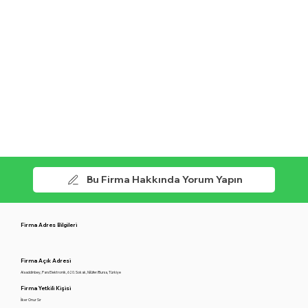
Bu Firma Hakkında Yorum Yapın
Firma Adres Bilgileri
Firma Açık Adresi
Alaaddinbey, Pars Elektronik, 620. Sokak, Ni̇lüfer/Bursa, Türkiye
Firma Yetkili Kişisi
İlker Onur Sır