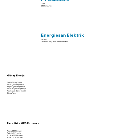
İzmir
GES Kurulumu
Energiesan Elektrik
Sakarya
GES Kurulumu, GES Bakım Hizmetleri
Güneş Enerjisi
Ev İçin Güneş Enerjisi
Tarım İçin Güneş Enerjisi
Bağ Evi İçin Güneş Enerjisi
Karavan İçin Güneş Enerjisi
Fabrika İçin Güneş Enerjisi
Güneş Paneli
İllere Göre GES Firmaları
Adana GES Firmaları
Aydın GES Firmaları
Antalya GES Firmaları
Ankara GES Firmaları