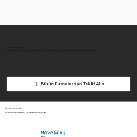
Bunu biliyor muydunuz?
Solarfirmaları ile ücretsiz bir şekilde bölgenizde bulunan tek bir firmadan değil,
bütün firmalardan aynı anda teklif alabilirsiniz.
Bütün Firmalardan Teklif Alın
GES Kurulum Firmaları
Sistemde bulunan diğer GES kurulum firmalarına göz atın.
NASA Enerji
Antalya