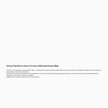
Güneş Paneli Kurulumu Firması Hakkında Detaylı Bilgi
Firmamız, 2010 yılından bu yana güç elektroniği ve zayıf elektronik alanlarında faaliyet göstermekte olup, enerji çözümleri ve güvenlik teknolojileri konusunda sektörde
öncü kuruluşlar arasında yer almaktadır.
3000'den fazla bireysel ve 400'den fazla ticari müşterimize hizmet vermekte olup, Güneş enerjisi, solar depolama, tarımsal sulama ve güvenlik teknolojileri gibi farklı
alanlarda uzman çözüm ortaklarımızla birlikte,
müşterilerimize yenilikçi ve güvenilir hizmet sunmaktayız.