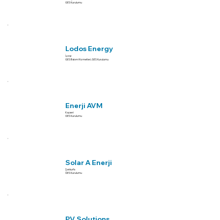
GES Kurulumu
Lodos Energy
İzmir
GES Bakım Hizmetleri, GES Kurulumu
Enerji AVM
Kayseri
GES Kurulumu
Solar A Enerji
Şanlıurfa
GES Kurulumu
PV Solutions