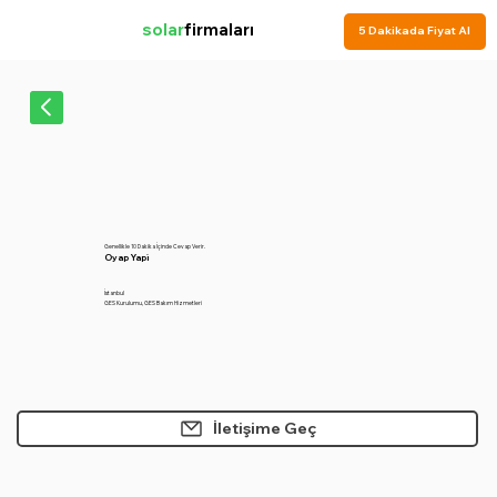
solar
firmaları
5 Dakikada Fiyat Al
Genellikle 10 Dakika İçinde Cevap Verir.
Oyap Yapi
İstanbul
GES Kurulumu, GES Bakım Hizmetleri
İletişime Geç