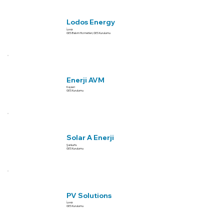
Lodos Energy
İzmir
GES Bakım Hizmetleri, GES Kurulumu
Enerji AVM
Kayseri
GES Kurulumu
Solar A Enerji
Şanlıurfa
GES Kurulumu
PV Solutions
İzmir
GES Kurulumu