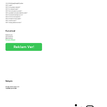
2024 Yılı Güneş Enerjisi Fiyatları
GES nedir?
GES'in faydaları nelerdir?
GES'in maliyeti nedir?
GES'ten ne kadar kazanılır?
GES panelleri ne kadar elektrik üretir?
GES'te devlet desteği var mı?
GES'in ömrü ne kadardır?
GES'in bakımı nasıl yapılır?
GES nasıl kurulur?
GES hangi çatılara kurulur?
Kurumsal
Hakkımızda
Vizyonumuz
Misyonumuz
Firmanızı Ekleyin
Reklam Ver!
İletişim
info@solarfirmalari.com
+90 510 221 93 38