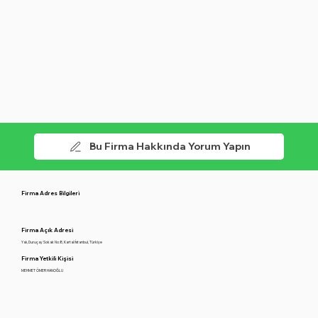
Bu Firma Hakkında Yorum Yapın
Firma Adres Bilgileri
Firma Açık Adresi
Yalı, Duruçay Sokak No:8, Kartal/İstanbul, Türkiye
Firma Yetkili Kişisi
MEHMET ÖMER HANOĞLU