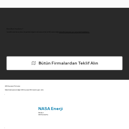
Bunu biliyor muydunuz?
Solarfirmaları ile ücretsiz bir şekilde bölgenizde bulunan tek bir firmadan değil,
bütün firmalardan aynı anda teklif alabilirsiniz.
Bütün Firmalardan Teklif Alın
GES Kurulum Firmaları
Sistemde bulunan diğer GES kurulum firmalarına göz atın.
NASA Enerji
Antalya
GES Kurulumu