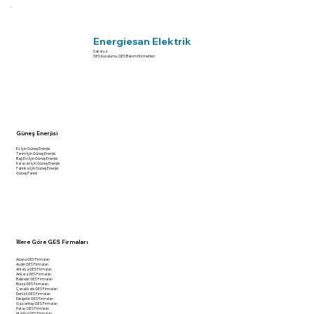
Energiesan Elektrik
Sakarya
GES Kurulumu, GES Bakım Hizmetleri
Güneş Enerjisi
Ev İçin Güneş Enerjisi
Tarım İçin Güneş Enerjisi
Bağ Evi İçin Güneş Enerjisi
Karavan İçin Güneş Enerjisi
Fabrika İçin Güneş Enerjisi
Güneş Paneli
İllere Göre GES Firmaları
Adana GES Firmaları
Aydın GES Firmaları
Antalya GES Firmaları
Ankara GES Firmaları
Balıkesir GES Firmaları
Bursa GES Firmaları
Çanakkale GES Firmaları
Denizli GES Firmaları
Eskişehir GES Firmaları
Gaziantep GES Firmaları
Hatay GES Firmaları
İstanbul GES Firmaları