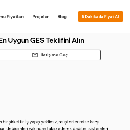
u Fiyatları
Projeler
Blog
5 Dakikada Fiyat Al
En Uygun GES Teklifini Alın
İletişime Geç
r şirkettir. İş yapış şeklimiz, müşterilerimize karşı
nan değişimleri yakından takip ederek dağıtım sistemleri