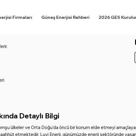
rjisi Firmaları
Güneş Enerjisi Rehberi
2026 GES Kurulum
rir.
ri
ında Detaylı Bilgi
komşu ülkeler ve Orta Doğu'da öncü bir konum elde etmeyi amaçlayan bi
i taahhüt etmektedir. Luvi Enerji, günümüzde enerji sektöründe yaşa