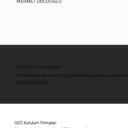
MEHMET UNCUOĞLU
Bunu biliyor muydunuz?
Solarfirmaları ile ücretsiz bir şekilde bölgenizde bulunan te
teklif alabilirsiniz.
GES Kurulum Firmaları