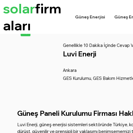
solar
firm
Güneş Enerjisi
Güneş Ene
aları
Genellikle 10 Dakika İçinde Cevap Ve
Luvi Enerji
Ankara
GES Kurulumu, GES Bakım Hizmetle
Güneş Paneli Kurulumu Firması Hakk
Luvi Enerji, güneş enerjisi sistemleri sektöründe Türkiye, 
dürüst, güvenilir ve prensipli bir yaklaşımı benimsememiz