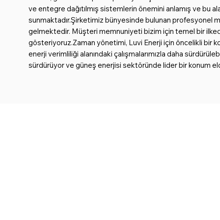
ve entegre dağıtılmış sistemlerin önemini anlamış ve bu ala
sunmaktadır.Şirketimiz bünyesinde bulunan profesyonel mühen
gelmektedir. Müşteri memnuniyeti bizim için temel bir ilke
gösteriyoruz.Zaman yönetimi, Luvi Enerji için öncelikli bir k
enerji verimliliği alanındaki çalışmalarımızla daha sürdürül
sürdürüyor ve güneş enerjisi sektöründe lider bir konum 