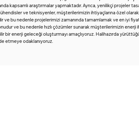
nda kapsamlı araştırmalar yapmaktadır. Ayrıca, yenilikçi projeler ta
disler ve teknisyenler, müşterilerimizin ihtiyaçlarına özel olarak öz
dir ve bu nedenle projelerimizi zamanında tamamlamak ve en iyi fiy
onudur ve bu nedenle hızlı çözümler sunarak müşterilerimizin enerji ih
ebilir bir enerji geleceği oluşturmayı amaçlıyoruz. Halihazırda yürütt
elde etmeye odaklanıyoruz.