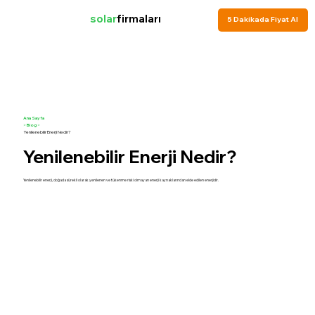
solar
firmaları
5 Dakikada Fiyat Al
Ana Sayfa
>
Blog
>
Yenilenebilir Enerji Nedir?
Yenilenebilir Enerji Nedir?
Yenilenebilir enerji, doğada sürekli olarak yenilenen ve tükenme riski olmayan enerji kaynaklarından elde edilen enerjidir.