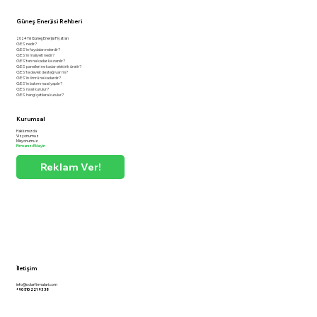
Güneş Enerjisi Rehberi
2024 Yılı Güneş Enerjisi Fiyatları
GES nedir?
GES'in faydaları nelerdir?
GES'in maliyeti nedir?
GES'ten ne kadar kazanılır?
GES panelleri ne kadar elektrik üretir?
GES'te devlet desteği var mı?
GES'in ömrü ne kadardır?
GES'in bakımı nasıl yapılır?
GES nasıl kurulur?
GES hangi çatılara kurulur?
Kurumsal
Hakkımızda
Vizyonumuz
Misyonumuz
Firmanızı Ekleyin
Reklam Ver!
İletişim
info@solarfirmalari.com
+90 510 221 93 38