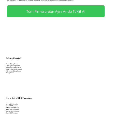
Tek Tek Bütün Firmalara Ulaşıp Fiyat Teklifleri Toplamak Zor Olabilir. Bütün Firmalardan Teklif Almak İster Misiniz?
Tüm Firmalardan Aynı Anda Teklif Al
Güneş Enerjisi
Ev İçin Güneş Enerjisi
Tarım İçin Güneş Enerjisi
Bağ Evi İçin Güneş Enerjisi
Karavan İçin Güneş Enerjisi
Fabrika İçin Güneş Enerjisi
Güneş Paneli
İllere Göre GES Firmaları
Adana GES Firmaları
Aydın GES Firmaları
Antalya GES Firmaları
Ankara GES Firmaları
Balıkesir GES Firmaları
Bursa GES Firmaları